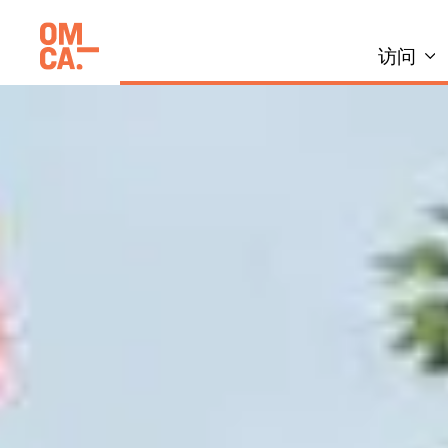
跳
加州奥克兰博物馆(OMCA)
到
访问
内
容