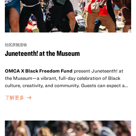
社区庆祝活动
Juneteenth! at the Museum
OMCA X Black Freedom Fund
present Juneteenth! at
the Museum—a vibrant, full-day celebration of Black
culture, creativity, and community. Guests can expect a
dynamic campus filled with live performances and DJ
了解更多
sets from boundary-pushing artists, delicious offerings
from standout Bay Area Black chefs and food vendors,
and hands-on activities that invite visitors of all ages to
move, make, and connect in celebration of Black culture.