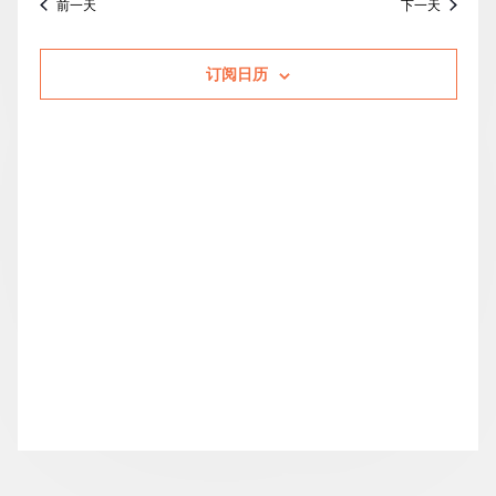
前一天
下一天
的
索
图
日
期。
活
和
导
订阅日历
动
视
航
图
导
航