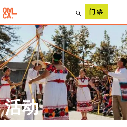
跳
到
加州奥克兰博物馆(OMCA)
门票
内
容
活动