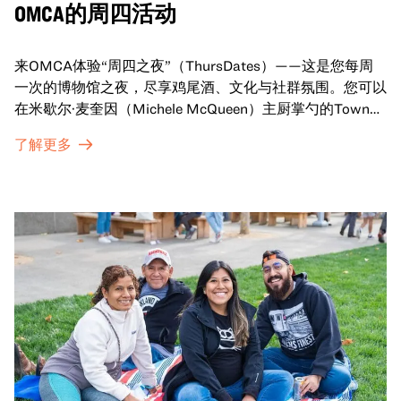
OMCA的周四活动
来OMCA体验“周四之夜”（ThursDates）——这是您每周
一次的博物馆之夜，尽享鸡尾酒、文化与社群氛围。您可以
在米歇尔·麦奎因（Michele McQueen）主厨掌勺的Town
Fare Cafe与朋友畅聊，在音乐声中品尝饮品和小食；或者
了解更多
探索那些在夜幕下焕发活力的展厅，那里将呈现快闪表演、
主题对谈、现场绘画等丰富活动——仅限成人参与！