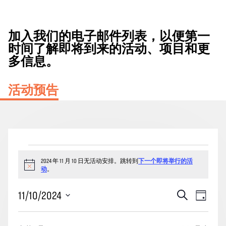
加入我们的电子邮件列表，以便第一
时间了解即将到来的活动、项目和更
多信息。
活动预告
2024
2024 年 11 月 10 日无活动安排。跳转到
下一个即将举行的活
年
通
动
。
11
知
月
活
事
11/10/2024
搜
天
10
动
索
件
选
日
搜
视
择