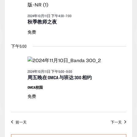
的
图
活
导
2024年10月11日
下午
4:30
–
7:00
动
秋季教师之夜
航
免费
下午5:00
2024年10月11日 下午5:00
–
9:00
周五晚在 OMCA 与班达 300 相约
OMCA校园
免费
前一天
下一天