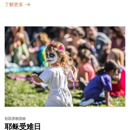
了解更多
sets from boundary-pushing artists, delicious offerings
from standout Bay Area Black chefs and food vendors,
and hands-on activities that invite visitors of all ages to
move, make, and connect in celebration of Black culture.
社区庆祝活动
耶稣受难日