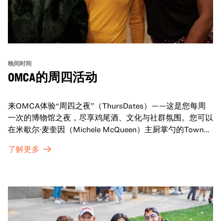
晚间时间
OMCA的周四活动
来OMCA体验“周四之夜”（ThursDates）——这是您每周
一次的博物馆之夜，尽享鸡尾酒、文化与社群氛围。您可以
在米歇尔·麦奎因（Michele McQueen）主厨掌勺的Town
Fare Cafe与朋友畅聊，在音乐声中品尝饮品和小食；或者
了解更多
探索那些在夜幕下焕发活力的展厅，那里将呈现快闪表演、
主题对谈、现场绘画等丰富活动——仅限成人参与！