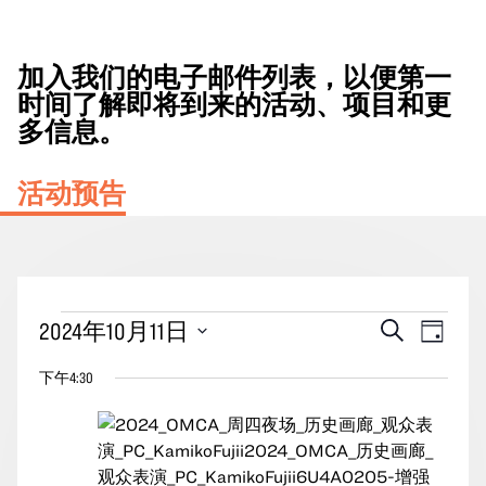
加入我们的电子邮件列表，以便第一
时间了解即将到来的活动、项目和更
多信息。
活动预告
2024
活
事
2024年10月11日
搜
天
年
动
索
件
选
10
下午4:30
搜
视
择
月
索
图
日
11
期。
和
导
日
视
航