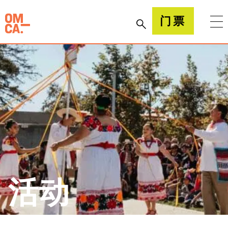
跳
到
加州奥克兰博物馆(OMCA)
门票
内
容
活动