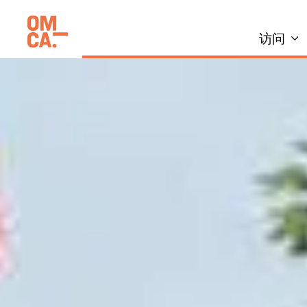
跳
加州奥克兰博物馆(OMCA)
到
访问
内
容