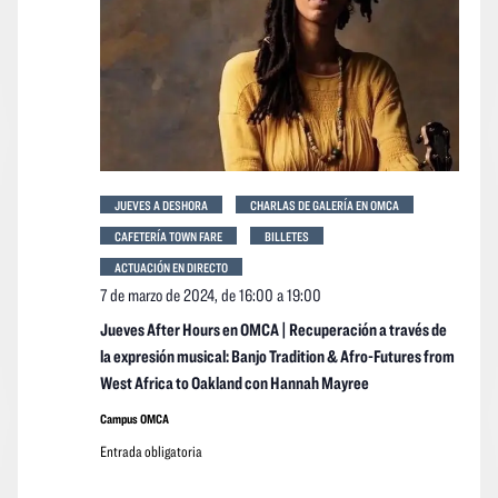
event
JUEVES A DESHORA
CHARLAS DE GALERÍA EN OMCA
CAFETERÍA TOWN FARE
BILLETES
ACTUACIÓN EN DIRECTO
7 de marzo de 2024, de 16:00
a
19:00
Jueves After Hours en OMCA | Recuperación a través de
la expresión musical: Banjo Tradition & Afro-Futures from
West Africa to Oakland con Hannah Mayree
Campus OMCA
Entrada obligatoria