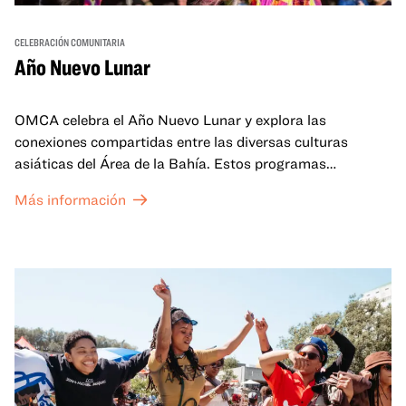
CELEBRACIÓN COMUNITARIA
Año Nuevo Lunar
OMCA celebra el Año Nuevo Lunar y explora las
conexiones compartidas entre las diversas culturas
asiáticas del Área de la Bahía. Estos programas
familiares incluirán ofertas virtuales y presenciales que
Más información
celebran y honran las tradiciones del Año Nuevo Lunar a
través de cuentos, actuaciones, actividades,
demostraciones de cocina y mucho más. La OMCA ofrece
un espacio para que nuestras comunidades AAPI se
reúnan y se eleven mutuamente con círculos de curación
tanto presenciales como virtuales.