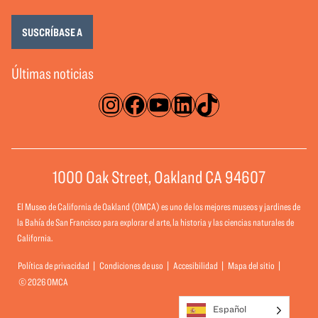
SUSCRÍBASE A
Últimas noticias
Instagram
Facebook
YouTube
LinkedIn
TikTok
1000 Oak Street, Oakland CA 94607
El Museo de California de Oakland (OMCA) es uno de los mejores museos y jardines de
la Bahía de San Francisco para explorar el arte, la historia y las ciencias naturales de
California.
Política de privacidad
Condiciones de uso
Accesibilidad
Mapa del sitio
© 2026 OMCA
Español