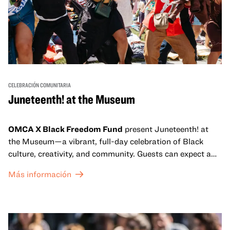
CELEBRACIÓN COMUNITARIA
Juneteenth! at the Museum
OMCA X Black Freedom Fund
present Juneteenth! at
the Museum—a vibrant, full-day celebration of Black
culture, creativity, and community. Guests can expect a
dynamic campus filled with live performances and DJ
Más información
sets from boundary-pushing artists, delicious offerings
from standout Bay Area Black chefs and food vendors,
and hands-on activities that invite visitors of all ages to
move, make, and connect in celebration of Black culture.