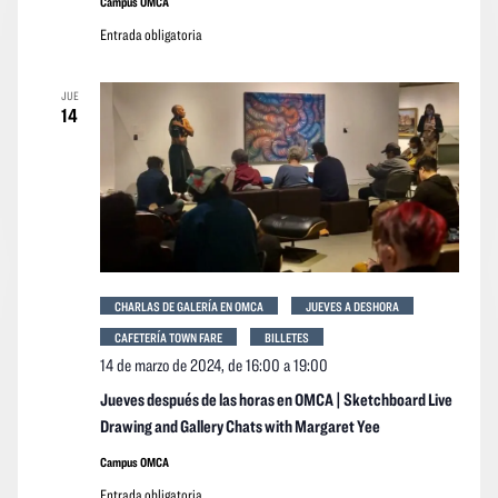
Campus OMCA
Entrada obligatoria
JUE
14
CHARLAS DE GALERÍA EN OMCA
JUEVES A DESHORA
CAFETERÍA TOWN FARE
BILLETES
14 de marzo de 2024, de 16:00
a
19:00
Jueves después de las horas en OMCA | Sketchboard Live
Drawing and Gallery Chats with Margaret Yee
Campus OMCA
Entrada obligatoria