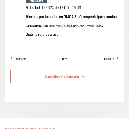
MIEMBROS
5 de abril de 2024, de 16:00
a
19:00
Viernes por la noche en OMCA Salón especial para socios
Jardín OMCA
1000 Oak Street, Oakland, California, Estados Unidos
Gratuito para los socios
Eventos
eventos
anteriores
Hoy
Próximos
Suscribirse al calendario