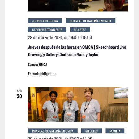
JUEVES A DESHORA
CHARLAS DE GALERÍA EN OMCA
CAFETERÍA TOWN FARE
BILLETES
28 de marzo de 2024, de 16:00
a
19:00
Jueves después de las horas en OMCA | Sketchboard Live
Drawing y Gallery Chats con Nancy Taylor
Campus OMCA
Entrada obligatoria
SÁB
30
CHARLAS DE GALERÍA EN OMCA
BILLETES
FAMILIA
30 de marzo de 2024, de 12:00
a
14:00