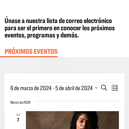
Únase a nuestra lista de correo electrónico
para ser el primero en conocer los próximos
eventos, programas y demás.
PRÓXIMOS EVENTOS
Eventos
Eventos
Naveg
6 de marzo de 2024
 - 
5 de abril de 2024
Buscar
Lista
en
Búsqueda
por
Seleccione
y
las
Marzo de 2024
la
vistas
vistas
fecha.
JUE
Navegació
de
7
los