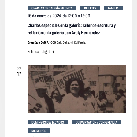
CHARLAS DE GALERÍA EN OMCA
BILLETES
FAMILIA
16 de marzo de 2024, de 12:00
a
13:00
Charlas especiales en la galería: Taller de escritura y
reflexión en la galería con Arely Hernández
Gran Sala OMCA
1000 Oak, Oakland, California
Entrada obligatoria
SOL
17
DOMINGOS DESTACADOS
CONVERSACIÓN / CONFERENCIA
MIEMBROS