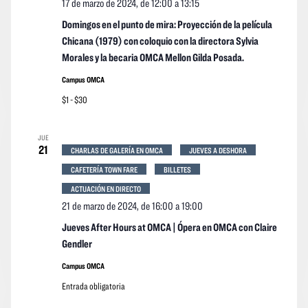
17 de marzo de 2024, de 12:00
a
13:15
Domingos en el punto de mira: Proyección de la película
Chicana (1979) con coloquio con la directora Sylvia
Morales y la becaria OMCA Mellon Gilda Posada.
Campus OMCA
$1 - $30
JUE
21
CHARLAS DE GALERÍA EN OMCA
JUEVES A DESHORA
CAFETERÍA TOWN FARE
BILLETES
ACTUACIÓN EN DIRECTO
21 de marzo de 2024, de 16:00
a
19:00
Jueves After Hours at OMCA | Ópera en OMCA con Claire
Gendler
Campus OMCA
Entrada obligatoria