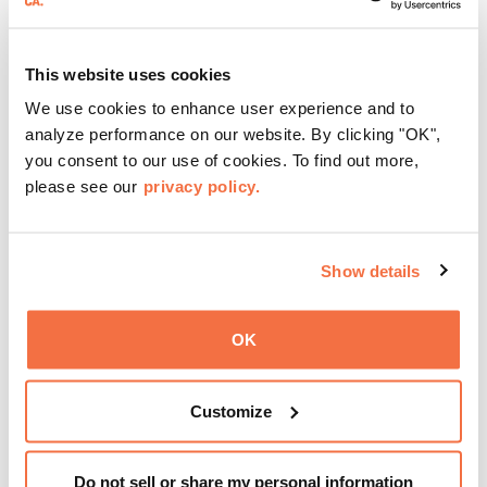
Disfruta de ThursDates en el OMCA: tu cita semanal en el
museo, llena de cócteles, cultura y ambiente. Relájate en
el Town Fare Cafe, del chef Michele McQueen, donde
This website uses cookies
podrás disfrutar de bebidas y aperitivos con música de
We use cookies to enhance user experience and to
Más información
fondo, o explora las galerías, que cobran vida por la noche
analyze performance on our website. By clicking "OK",
con una mezcla de actuaciones improvisadas, charlas,
you consent to our use of cookies. To find out more,
sesiones de dibujo en directo y mucho más... ¡solo para
please see our
privacy policy.
adultos!
Show details
OK
Customize
Do not sell or share my personal information