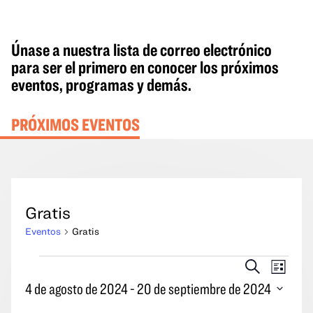
Únase a nuestra lista de correo electrónico
para ser el primero en conocer los próximos
eventos, programas y demás.
PRÓXIMOS EVENTOS
Gratis
Eventos
Gratis
Eventos
Eventos
Naveg
Buscar
Lista
en
Búsqueda
por
4 de agosto de 2024
 - 
20 de septiembre de 2024
y
las
Seleccione