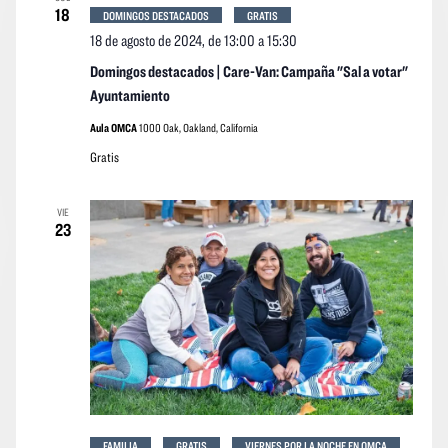
18
DOMINGOS DESTACADOS
GRATIS
18 de agosto de 2024, de 13:00
a
15:30
Domingos destacados | Care-Van: Campaña "Sal a votar"
Ayuntamiento
Aula OMCA
1000 Oak, Oakland, California
Gratis
VIE
23
FAMILIA
GRATIS
VIERNES POR LA NOCHE EN OMCA