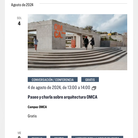
vistas
vistas
Agosto de 2024
la
Navegació
de
fecha.
SOL
los
4
event
CONVERSACIÓN / CONFERENCIA
GRATIS
Paseo
4 de agosto de 2024, de 13:00
a
14:00
y
charla
Paseo y charla sobre arquitectura OMCA
sobre
arquitectura
Campus OMCA
OMCA
Gratis
VIE