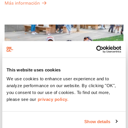
Más información
fondo, o explora las galerías, que cobran vida por la noche
con una mezcla de actuaciones improvisadas, charlas,
sesiones de dibujo en directo y mucho más... ¡solo para
adultos!
This website uses cookies
We use cookies to enhance user experience and to
analyze performance on our website. By clicking "OK",
you consent to our use of cookies. To find out more,
please see our
privacy policy.
HORARIO DE TARDE
Show details
Viernes por la noche en OMCA con Off the Grid