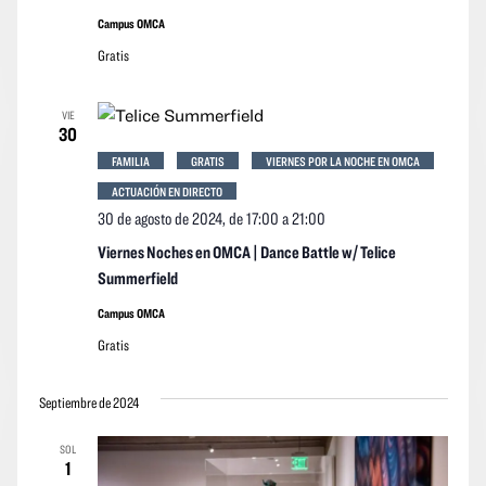
Campus OMCA
Gratis
VIE
30
FAMILIA
GRATIS
VIERNES POR LA NOCHE EN OMCA
ACTUACIÓN EN DIRECTO
30 de agosto de 2024, de 17:00
a
21:00
Viernes Noches en OMCA | Dance Battle w/ Telice
Summerfield
Campus OMCA
Gratis
Septiembre de 2024
SOL
1