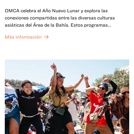
OMCA celebra el Año Nuevo Lunar y explora las
conexiones compartidas entre las diversas culturas
asiáticas del Área de la Bahía. Estos programas
familiares incluirán ofertas virtuales y presenciales que
Más información
celebran y honran las tradiciones del Año Nuevo Lunar a
través de cuentos, actuaciones, actividades,
demostraciones de cocina y mucho más. La OMCA ofrece
un espacio para que nuestras comunidades AAPI se
reúnan y se eleven mutuamente con círculos de curación
tanto presenciales como virtuales.