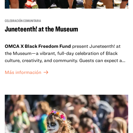
CELEBRACIÓN COMUNITARIA
Juneteenth! at the Museum
OMCA X Black Freedom Fund
present Juneteenth! at
the Museum—a vibrant, full-day celebration of Black
culture, creativity, and community. Guests can expect a
dynamic campus filled with live performances and DJ
Más información
sets from boundary-pushing artists, delicious offerings
from standout Bay Area Black chefs and food vendors,
and hands-on activities that invite visitors of all ages to
move, make, and connect in celebration of Black culture.