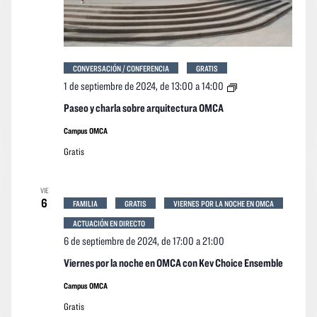
CONVERSACIÓN / CONFERENCIA
GRATIS
Paseo
1 de septiembre de 2024, de 13:00
a
14:00
y
charla
Paseo y charla sobre arquitectura OMCA
sobre
arquitectura
Campus OMCA
OMCA
Gratis
VIE
6
FAMILIA
GRATIS
VIERNES POR LA NOCHE EN OMCA
ACTUACIÓN EN DIRECTO
6 de septiembre de 2024, de 17:00
a
21:00
Viernes por la noche en OMCA con Kev Choice Ensemble
Campus OMCA
Gratis