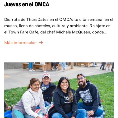
Jueves en el OMCA
Disfruta de ThursDates en el OMCA: tu cita semanal en el
museo, llena de cócteles, cultura y ambiente. Relájate en
el Town Fare Cafe, del chef Michele McQueen, donde
podrás disfrutar de bebidas y aperitivos con música de
Más información
fondo, o explora las galerías, que cobran vida por la noche
con una mezcla de actuaciones improvisadas, charlas,
sesiones de dibujo en directo y mucho más... ¡solo para
adultos!