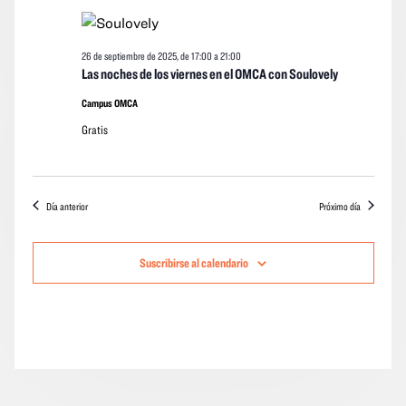
de
vistas
vistas
fecha.
septiembre
Navegació
de
26 de septiembre de 2025, de 17:00
a
21:00
de
los
Las noches de los viernes en el OMCA con Soulovely
2025
event
Campus OMCA
Gratis
Día anterior
Próximo día
Suscribirse al calendario