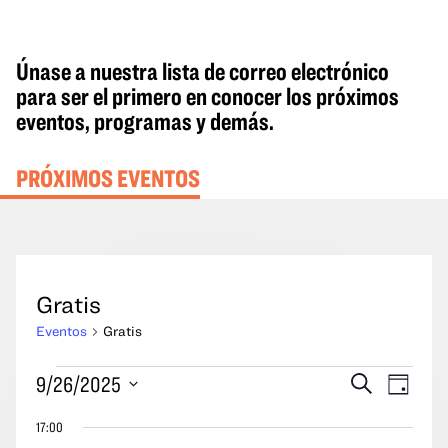
Únase a nuestra lista de correo electrónico
para ser el primero en conocer los próximos
eventos, programas y demás.
PRÓXIMOS EVENTOS
Gratis
Eventos
Gratis
Eventos
Eventos
Naveg
9/26/2025
Buscar
Día
del
en
Búsqueda
por
Seleccione
26
17:00
y
las
la