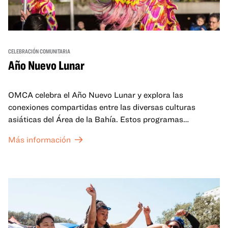
CELEBRACIÓN COMUNITARIA
Año Nuevo Lunar
OMCA celebra el Año Nuevo Lunar y explora las
conexiones compartidas entre las diversas culturas
asiáticas del Área de la Bahía. Estos programas
familiares incluirán ofertas virtuales y presenciales que
Más información
celebran y honran las tradiciones del Año Nuevo Lunar a
través de cuentos, actuaciones, actividades,
demostraciones de cocina y mucho más. La OMCA ofrece
un espacio para que nuestras comunidades AAPI se
reúnan y se eleven mutuamente con círculos de curación
tanto presenciales como virtuales.