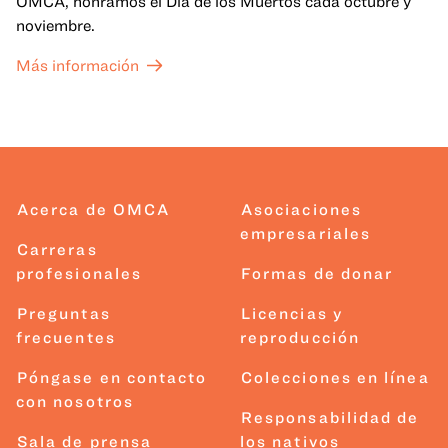
OMCA, honramos el Día de los Muertos cada octubre y
noviembre.
Más información
Acerca de OMCA
Asociaciones
empresariales
Carreras
profesionales
Formas de donar
Preguntas
Licencias y
frecuentes
reproducción
Póngase en contacto
Colecciones en línea
con nosotros
Responsabilidad de
Sala de prensa
los nativos