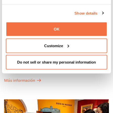
Show details
OK
PRIMEROS DOMINGOS
Primeros domingos
Customize
Todos los primeros domingos de mes, la entrada general
Do not sell or share my personal information
a las Galerías de Arte, Historia y Ciencias Naturales de
California del OMCA es gratuita y las entradas para las
exposiciones especiales de nuestro Gran Salón se ofrecen
Más información
a un precio reducido de 6 $.