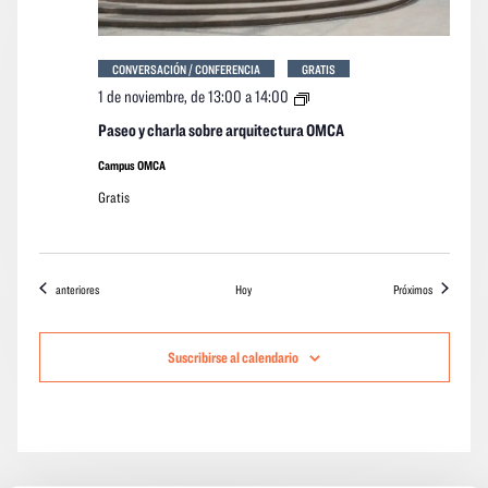
CONVERSACIÓN / CONFERENCIA
GRATIS
Paseo
1 de noviembre, de 13:00
a
14:00
y
charla
Paseo y charla sobre arquitectura OMCA
sobre
arquitectura
Campus OMCA
OMCA
Gratis
Eventos
eventos
anteriores
Hoy
Próximos
Suscribirse al calendario