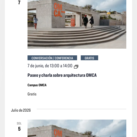
7
CONVERSACIÓN / CONFERENCIA
GRATIS
Paseo
7 de junio, de 13:00
a
14:00
y
charla
Paseo y charla sobre arquitectura OMCA
sobre
arquitectura
Campus OMCA
OMCA
Gratis
Julio de 2026
SOL
5