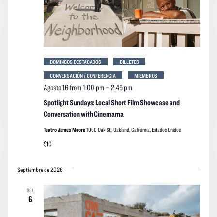
DOMINGOS DESTACADOS
BILLETES
CONVERSACIÓN / CONFERENCIA
MIEMBROS
Agosto 16 from 1:00 pm
–
2:45 pm
Spotlight Sundays: Local Short Film Showcase and
Conversation with Cinemama
Teatro James Moore
1000 Oak St,, Oakland, California, Estados Unidos
$10
Septiembre de 2026
SOL
6