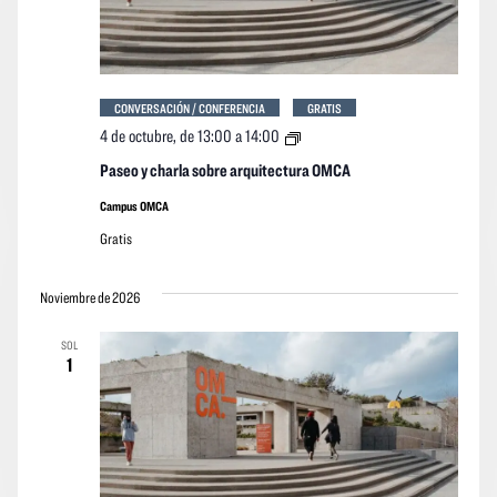
CONVERSACIÓN / CONFERENCIA
GRATIS
Paseo
4 de octubre, de 13:00
a
14:00
y
charla
Paseo y charla sobre arquitectura OMCA
sobre
arquitectura
Campus OMCA
OMCA
Gratis
Noviembre de 2026
SOL
1