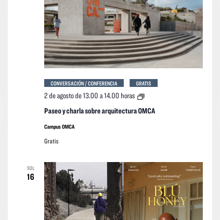
CONVERSACIÓN / CONFERENCIA
GRATIS
Paseo
2 de agosto de 13.00
a
14.00 horas
y
charla
Paseo y charla sobre arquitectura OMCA
sobre
arquitectura
Campus OMCA
OMCA
Gratis
SOL
16