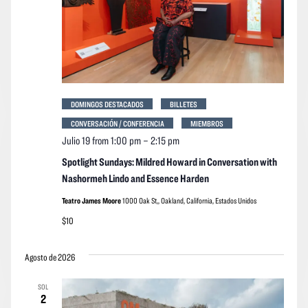
DOMINGOS DESTACADOS
BILLETES
CONVERSACIÓN / CONFERENCIA
MIEMBROS
Julio 19 from 1:00 pm
–
2:15 pm
Spotlight Sundays: Mildred Howard in Conversation with
Nashormeh Lindo and Essence Harden
Teatro James Moore
1000 Oak St,, Oakland, California, Estados Unidos
$10
Agosto de 2026
SOL
2