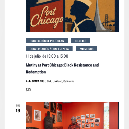
PROYECCIÓN DE PELÍCULAS
BILLETES
CONVERSACIÓN / CONFERENCIA
MIEMBROS
11 de julio, de 13:00
a
15:00
Mutiny at Port Chicago: Black Resistance and
Redemption
Aula OMCA
1000 Oak, Oakland, California
$10
SOL
19