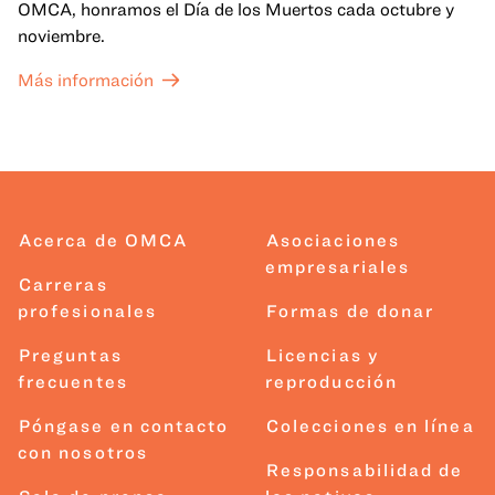
OMCA, honramos el Día de los Muertos cada octubre y
noviembre.
Más información
Acerca de OMCA
Asociaciones
empresariales
Carreras
profesionales
Formas de donar
Preguntas
Licencias y
frecuentes
reproducción
Póngase en contacto
Colecciones en línea
con nosotros
Responsabilidad de