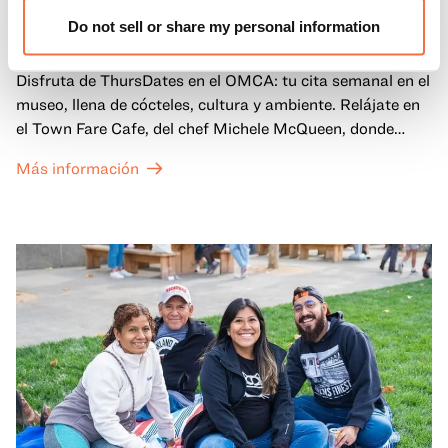
Jueves en el OMCA
Do not sell or share my personal information
Disfruta de ThursDates en el OMCA: tu cita semanal en el
museo, llena de cócteles, cultura y ambiente. Relájate en
el Town Fare Cafe, del chef Michele McQueen, donde
podrás disfrutar de bebidas y aperitivos con música de
Más información
fondo, o explora las galerías, que cobran vida por la noche
con una mezcla de actuaciones improvisadas, charlas,
sesiones de dibujo en directo y mucho más... ¡solo para
adultos!