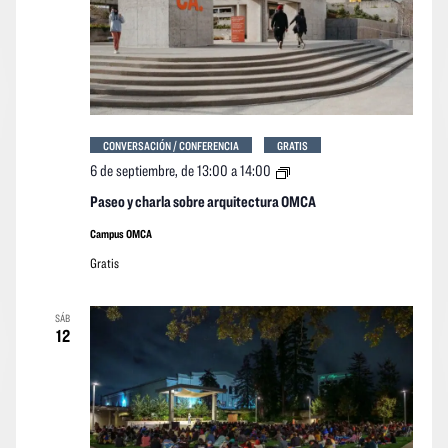
CONVERSACIÓN / CONFERENCIA
GRATIS
Paseo
6 de septiembre, de 13:00
a
14:00
y
charla
Paseo y charla sobre arquitectura OMCA
sobre
arquitectura
Campus OMCA
OMCA
Gratis
SÁB
12