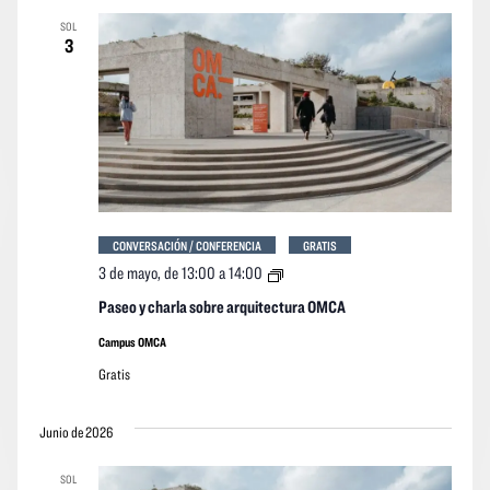
SOL
3
CONVERSACIÓN / CONFERENCIA
GRATIS
Paseo
3 de mayo, de 13:00
a
14:00
y
charla
Paseo y charla sobre arquitectura OMCA
sobre
arquitectura
Campus OMCA
OMCA
Gratis
Junio de 2026
SOL