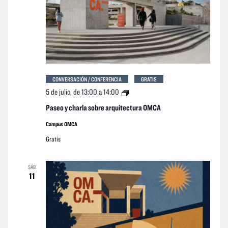
CONVERSACIÓN / CONFERENCIA
GRATIS
Paseo
5 de julio, de 13:00
a
14:00
y
charla
Paseo y charla sobre arquitectura OMCA
sobre
arquitectura
Campus OMCA
OMCA
Gratis
SÁB
11