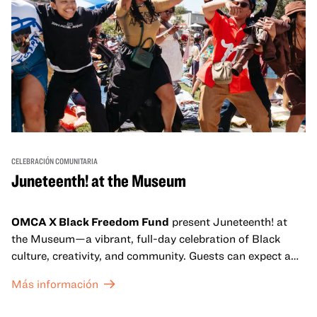
CELEBRACIÓN COMUNITARIA
Juneteenth! at the Museum
OMCA X Black Freedom Fund
present Juneteenth! at
the Museum—a vibrant, full-day celebration of Black
culture, creativity, and community. Guests can expect a
dynamic campus filled with live performances and DJ
Más información
sets from boundary-pushing artists, delicious offerings
from standout Bay Area Black chefs and food vendors,