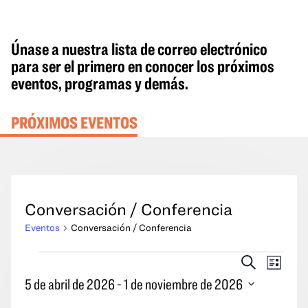
Únase a nuestra lista de correo electrónico
para ser el primero en conocer los próximos
eventos, programas y demás.
PRÓXIMOS EVENTOS
Conversación / Conferencia
Eventos
Conversación / Conferencia
Eventos
Eventos
Naveg
Buscar
Lista
en
Búsqueda
por
5 de abril de 2026
 - 
1 de noviembre de 2026
y
las
Seleccione