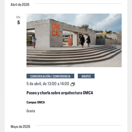
vistas
vistas
Abril de 2026
la
Navegació
de
fecha.
SOL
los
5
event
CONVERSACIÓN / CONFERENCIA
GRATIS
Paseo
5 de abril, de 13:00
a
14:00
y
charla
Paseo y charla sobre arquitectura OMCA
sobre
arquitectura
Campus OMCA
OMCA
Gratis
Mayo de 2026