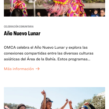
CELEBRACIÓN COMUNITARIA
Año Nuevo Lunar
OMCA celebra el Año Nuevo Lunar y explora las
conexiones compartidas entre las diversas culturas
asiáticas del Área de la Bahía. Estos programas
familiares incluirán ofertas virtuales y presenciales que
Más información
celebran y honran las tradiciones del Año Nuevo Lunar a
través de cuentos, actuaciones, actividades,
demostraciones de cocina y mucho más. La OMCA ofrece
un espacio para que nuestras comunidades AAPI se
reúnan y se eleven mutuamente con círculos de curación
tanto presenciales como virtuales.