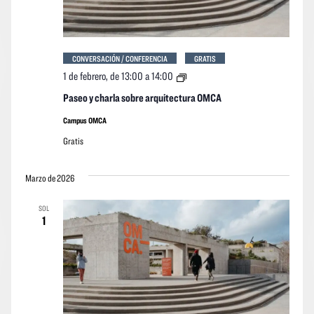
CONVERSACIÓN / CONFERENCIA
GRATIS
Paseo
1 de febrero, de 13:00
a
14:00
y
charla
Paseo y charla sobre arquitectura OMCA
sobre
arquitectura
Campus OMCA
OMCA
Gratis
Marzo de 2026
SOL
1