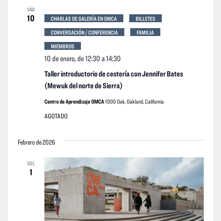
SÁB
10
CHARLAS DE GALERÍA EN OMCA
BILLETES
CONVERSACIÓN / CONFERENCIA
FAMILIA
MIEMBROS
10 de enero, de 12:30
a
14:30
Taller introductorio de cestería con Jennifer Bates
(Mewuk del norte de Sierra)
Centro de Aprendizaje OMCA
1000 Oak, Oakland, California
AGOTADO
Febrero de 2026
SOL
1