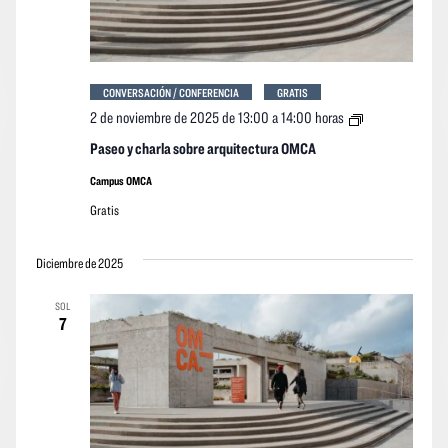
CONVERSACIÓN / CONFERENCIA
GRATIS
Paseo
2 de noviembre de 2025 de 13:00
a
14:00 horas
y
charla
Paseo y charla sobre arquitectura OMCA
sobre
arquitectura
Campus OMCA
OMCA
Gratis
Diciembre de 2025
SOL
7