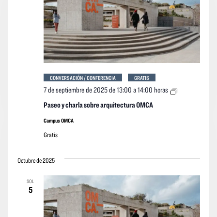
CONVERSACIÓN / CONFERENCIA
GRATIS
Paseo
7 de septiembre de 2025 de 13:00
a
14:00 horas
y
charla
Paseo y charla sobre arquitectura OMCA
sobre
arquitectura
Campus OMCA
OMCA
Gratis
Octubre de 2025
SOL
5