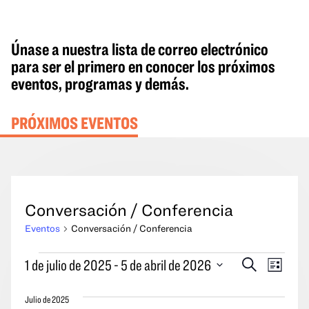
Únase a nuestra lista de correo electrónico
para ser el primero en conocer los próximos
eventos, programas y demás.
PRÓXIMOS EVENTOS
Conversación / Conferencia
Eventos
Conversación / Conferencia
Eventos
Eventos
Naveg
1 de julio de 2025
 - 
5 de abril de 2026
Buscar
Lista
en
Búsqueda
por
Seleccione
y
las
Julio de 2025
la