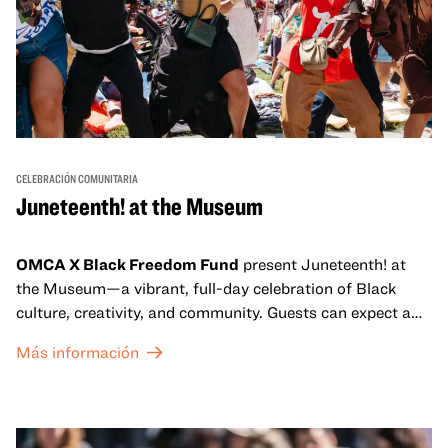
CELEBRACIÓN COMUNITARIA
Juneteenth! at the Museum
OMCA X Black Freedom Fund
present Juneteenth! at
the Museum—a vibrant, full-day celebration of Black
culture, creativity, and community. Guests can expect a
dynamic campus filled with live performances and DJ
Más información
sets from boundary-pushing artists, delicious offerings
from standout Bay Area Black chefs and food vendors,
and hands-on activities that invite visitors of all ages to
move, make, and connect in celebration of Black culture.