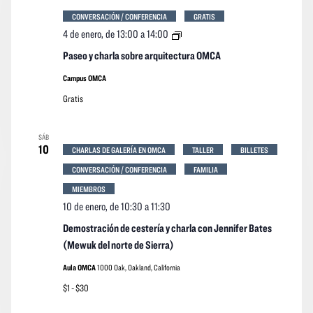
CONVERSACIÓN / CONFERENCIA
GRATIS
Paseo
4 de enero, de 13:00
a
14:00
y
charla
Paseo y charla sobre arquitectura OMCA
sobre
arquitectura
Campus OMCA
OMCA
Gratis
SÁB
10
CHARLAS DE GALERÍA EN OMCA
TALLER
BILLETES
CONVERSACIÓN / CONFERENCIA
FAMILIA
MIEMBROS
10 de enero, de 10:30
a
11:30
Demostración de cestería y charla con Jennifer Bates
(Mewuk del norte de Sierra)
Aula OMCA
1000 Oak, Oakland, California
$1 - $30