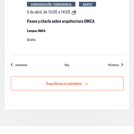
CONVERSACIÓN / CONFERENCIA
GRATIS
Paseo
5 de abril, de 13:00
a
14:00
y
charla
Paseo y charla sobre arquitectura OMCA
sobre
arquitectura
Campus OMCA
OMCA
Gratis
Eventos
eventos
anteriores
Hoy
Próximos
Suscribirse al calendario