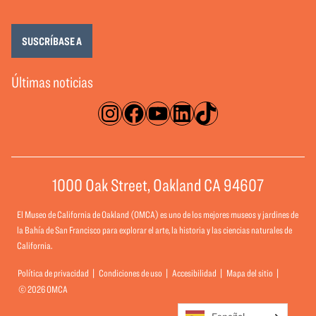
SUSCRÍBASE A
Últimas noticias
Instagram
Facebook
YouTube
LinkedIn
TikTok
1000 Oak Street, Oakland CA 94607
El Museo de California de Oakland (OMCA) es uno de los mejores museos y jardines de
la Bahía de San Francisco para explorar el arte, la historia y las ciencias naturales de
California.
Política de privacidad
Condiciones de uso
Accesibilidad
Mapa del sitio
© 2026 OMCA