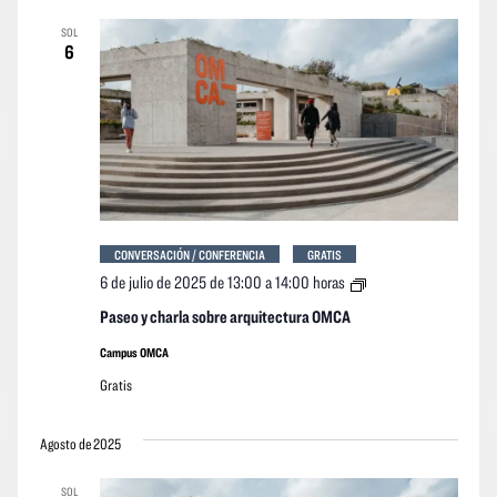
vistas
vistas
fecha.
SOL
Navegació
de
6
los
event
CONVERSACIÓN / CONFERENCIA
GRATIS
Paseo
6 de julio de 2025 de 13:00
a
14:00 horas
y
charla
Paseo y charla sobre arquitectura OMCA
sobre
arquitectura
Campus OMCA
OMCA
Gratis
Agosto de 2025
SOL