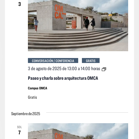
3
CONVERSACIÓN / CONFERENCIA
GRATIS
Paseo
3 de agosto de 2025 de 13:00
a
14:00 horas
y
charla
Paseo y charla sobre arquitectura OMCA
sobre
arquitectura
Campus OMCA
OMCA
Gratis
Septiembre de 2025
SOL
7