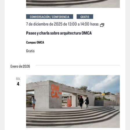
CONVERSACIÓN / CONFERENCIA
GRATIS
Paseo
7 de diciembre de 2025 de 13:00
a
14:00 horas
y
charla
Paseo y charla sobre arquitectura OMCA
sobre
arquitectura
Campus OMCA
OMCA
Gratis
Enero de 2026
SOL
4