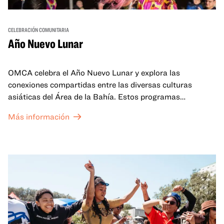
CELEBRACIÓN COMUNITARIA
Año Nuevo Lunar
OMCA celebra el Año Nuevo Lunar y explora las
conexiones compartidas entre las diversas culturas
asiáticas del Área de la Bahía. Estos programas
familiares incluirán ofertas virtuales y presenciales que
Más información
celebran y honran las tradiciones del Año Nuevo Lunar a
través de cuentos, actuaciones, actividades,
demostraciones de cocina y mucho más. La OMCA ofrece
un espacio para que nuestras comunidades AAPI se
reúnan y se eleven mutuamente con círculos de curación
tanto presenciales como virtuales.