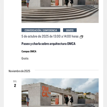
CONVERSACIÓN / CONFERENCIA
GRATIS
Paseo
5 de octubre de 2025 de 13:00
a
14:00 horas
y
charla
Paseo y charla sobre arquitectura OMCA
sobre
arquitectura
Campus OMCA
OMCA
Gratis
Noviembre de 2025
SOL
2