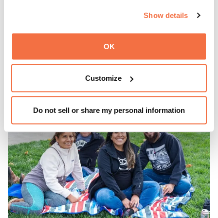
Disfruta de ThursDates en el OMCA: tu cita semanal en el
Show details
museo, llena de cócteles, cultura y ambiente. Relájate en
el Town Fare Cafe, del chef Michele McQueen, donde
OK
podrás disfrutar de bebidas y aperitivos con música de
Más información
fondo, o explora las galerías, que cobran vida por la noche
con una mezcla de actuaciones improvisadas, charlas,
Customize
sesiones de dibujo en directo y mucho más... ¡solo para
adultos!
Do not sell or share my personal information