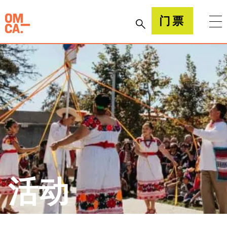
跳
到
加州奥克兰博物馆(OMCA)
门票
内
容
活动