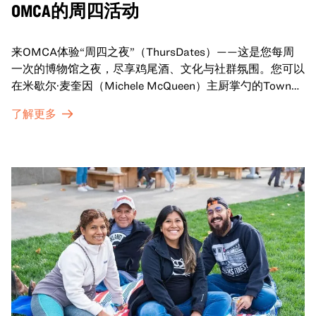
OMCA的周四活动
来OMCA体验“周四之夜”（ThursDates）——这是您每周
一次的博物馆之夜，尽享鸡尾酒、文化与社群氛围。您可以
在米歇尔·麦奎因（Michele McQueen）主厨掌勺的Town
Fare Cafe与朋友畅聊，在音乐声中品尝饮品和小食；或者
了解更多
探索那些在夜幕下焕发活力的展厅，那里将呈现快闪表演、
主题对谈、现场绘画等丰富活动——仅限成人参与！