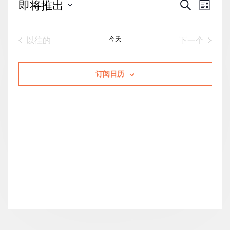
活
事
即将推出
搜
列
动
索
件
表
选
搜
视
择
活动
今天
活动
以往的
下一个
索
图
日
期。
和
导
视
航
订阅日历
图
导
航