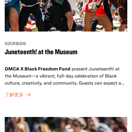
社区庆祝活动
Juneteenth! at the Museum
OMCA X Black Freedom Fund
present Juneteenth! at
the Museum—a vibrant, full-day celebration of Black
culture, creativity, and community. Guests can expect a
dynamic campus filled with live performances and DJ
了解更多
sets from boundary-pushing artists, delicious offerings
from standout Bay Area Black chefs and food vendors,
and hands-on activities that invite visitors of all ages to
move, make, and connect in celebration of Black culture.