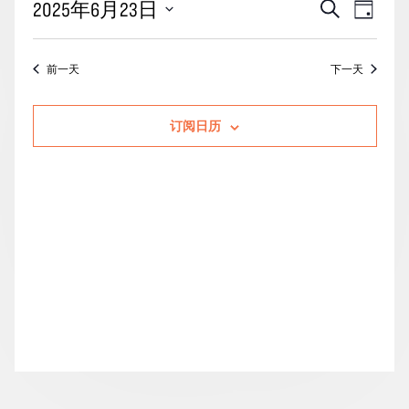
活
事
2025年6月23日
搜
月
天
动
索
件
23
选
搜
视
择
日
前一天
下一天
索
图
日
的
期。
和
导
活
订阅日历
视
航
动
图
导
航