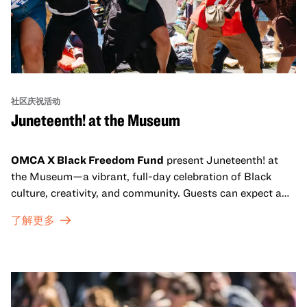
社区庆祝活动
Juneteenth! at the Museum
OMCA X Black Freedom Fund
present Juneteenth! at
the Museum—a vibrant, full-day celebration of Black
culture, creativity, and community. Guests can expect a
dynamic campus filled with live performances and DJ
了解更多
sets from boundary-pushing artists, delicious offerings
from standout Bay Area Black chefs and food vendors,
and hands-on activities that invite visitors of all ages to
move, make, and connect in celebration of Black culture.