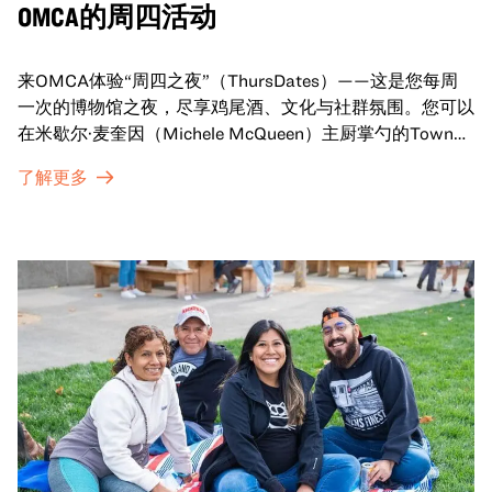
OMCA的周四活动
来OMCA体验“周四之夜”（ThursDates）——这是您每周
一次的博物馆之夜，尽享鸡尾酒、文化与社群氛围。您可以
在米歇尔·麦奎因（Michele McQueen）主厨掌勺的Town
Fare Cafe与朋友畅聊，在音乐声中品尝饮品和小食；或者
了解更多
探索那些在夜幕下焕发活力的展厅，那里将呈现快闪表演、
主题对谈、现场绘画等丰富活动——仅限成人参与！