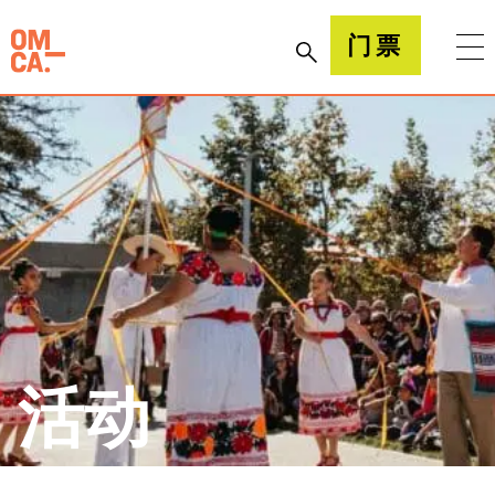
跳
到
加州奥克兰博物馆(OMCA)
门票
内
容
活动