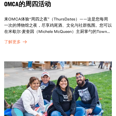
OMCA的周四活动
来OMCA体验“周四之夜”（ThursDates）——这是您每周
一次的博物馆之夜，尽享鸡尾酒、文化与社群氛围。您可以
在米歇尔·麦奎因（Michele McQueen）主厨掌勺的Town
Fare Cafe与朋友畅聊，在音乐声中品尝饮品和小食；或者
了解更多
探索那些在夜幕下焕发活力的展厅，那里将呈现快闪表演、
主题对谈、现场绘画等丰富活动——仅限成人参与！