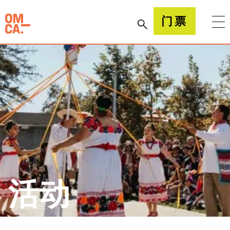
跳
到
加州奥克兰博物馆(OMCA)
门票
内
容
活动