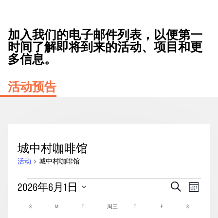
加入我们的电子邮件列表，以便第一
时间了解即将到来的活动、项目和更
多信息。
活动预告
城中村咖啡馆
活动
城中村咖啡馆
活
活
事
2026年6月1日
搜
月
动
动
索
件
份
选
活
S
星期日
M
星期一
T
星期二
周三
星期三
T
星期四
F
星期五
S
星期六
搜
视
择