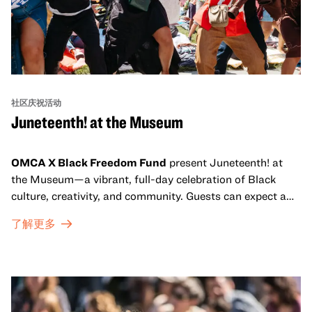
社区庆祝活动
Juneteenth! at the Museum
OMCA X Black Freedom Fund
present Juneteenth! at
the Museum—a vibrant, full-day celebration of Black
culture, creativity, and community. Guests can expect a
dynamic campus filled with live performances and DJ
了解更多
sets from boundary-pushing artists, delicious offerings
from standout Bay Area Black chefs and food vendors,
and hands-on activities that invite visitors of all ages to
move, make, and connect in celebration of Black culture.