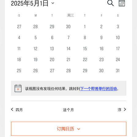
活
事
2025年5月1日
搜
月
动
索
件
份
选
活
S
星期日
M
星期一
T
星期二
周三
星期三
T
星期四
F
星期五
S
星期六
搜
视
择
动
索
0
0
0
0
0
0
0
27
28
29
30
1
2
3
图
日
日
项
项
项
项
项
项
项
期。
和
导
0
0
0
0
0
0
0
4
5
6
7
8
9
10
历
活
活
活
活
活
活
活
视
航
项
项
项
项
项
项
项
动
0
动
0
动
0
动
0
0
动
0
动
0
动
11
12
13
14
15
16
17
图
活
活
活
活
活
活
活
项
项
项
项
项
项
项
0
动
0
动
0
动
0
动
0
动
0
动
动
0
18
19
20
21
22
23
24
导
活
活
活
活
活
活
活
项
项
项
项
项
项
项
航
0
动
0
动
0
动
0
动
0
动
0
动
0
动
25
26
27
28
29
30
31
活
活
活
活
活
活
活
项
项
项
项
项
项
项
动
动
动
动
动
动
动
活
活
活
活
活
活
活
该视图没有发现任何结果。跳转到
下一个即将举行的活动
。
通
动
动
动
动
动
动
动
知
四月
这个月
淳
订阅日历