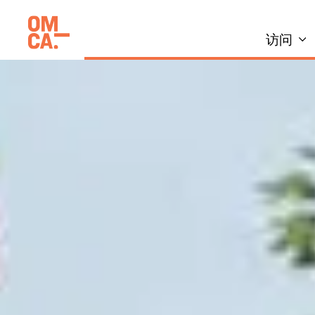
跳
加州奥克兰博物馆(OMCA)
到
访问
内
容