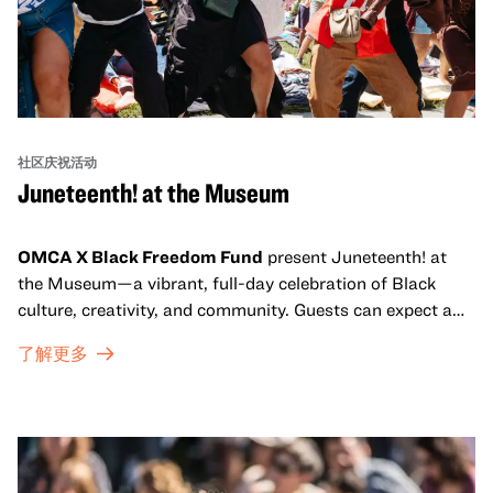
社区庆祝活动
Juneteenth! at the Museum
OMCA X Black Freedom Fund
present Juneteenth! at
the Museum—a vibrant, full-day celebration of Black
culture, creativity, and community. Guests can expect a
dynamic campus filled with live performances and DJ
了解更多
sets from boundary-pushing artists, delicious offerings
from standout Bay Area Black chefs and food vendors,
and hands-on activities that invite visitors of all ages to
move, make, and connect in celebration of Black culture.