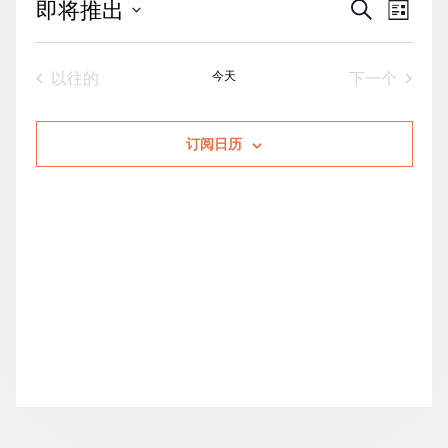
活
事
即将推出
搜
列
动
索
件
表
选
搜
视
择
活动
今天
活动
以往的
下一个
索
图
日
期。
和
导
视
航
订阅日历
图
导
航