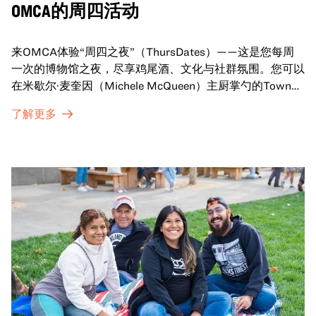
OMCA的周四活动
来OMCA体验“周四之夜”（ThursDates）——这是您每周
一次的博物馆之夜，尽享鸡尾酒、文化与社群氛围。您可以
在米歇尔·麦奎因（Michele McQueen）主厨掌勺的Town
Fare Cafe与朋友畅聊，在音乐声中品尝饮品和小食；或者
了解更多
探索那些在夜幕下焕发活力的展厅，那里将呈现快闪表演、
主题对谈、现场绘画等丰富活动——仅限成人参与！