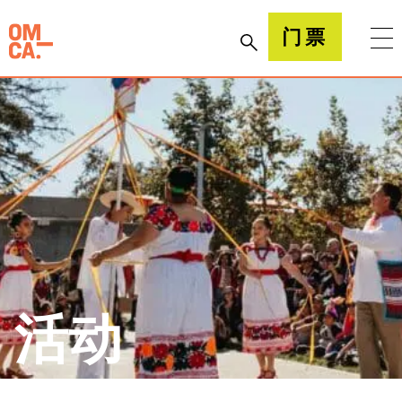
跳
到
加州奥克兰博物馆(OMCA)
门票
内
容
活动