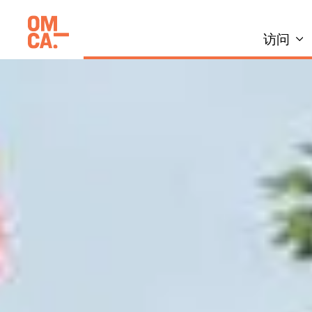
跳
加州奥克兰博物馆(OMCA)
到
访问
内
容