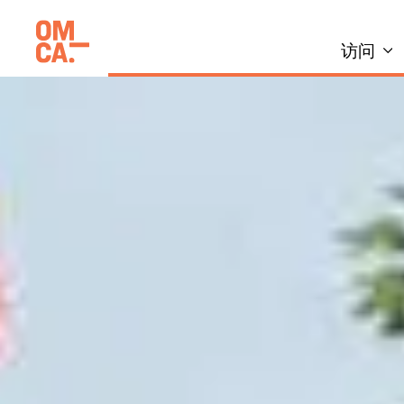
跳
加州奥克兰博物馆(OMCA)
到
访问
内
容