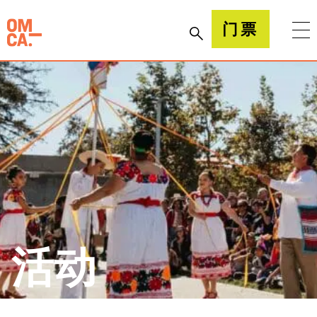
跳
到
加州奥克兰博物馆(OMCA)
门票
内
容
活动