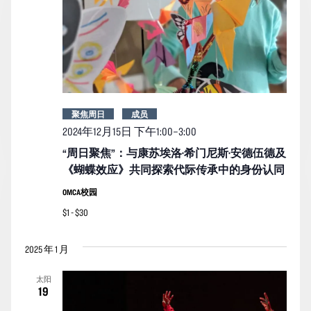
聚焦周日
成员
2024年12月15日 下午1:00
–
3:00
“周日聚焦”：与康苏埃洛·希门尼斯·安德伍德及
《蝴蝶效应》共同探索代际传承中的身份认同
OMCA校园
$1 - $30
2025 年 1 月
太阳
19