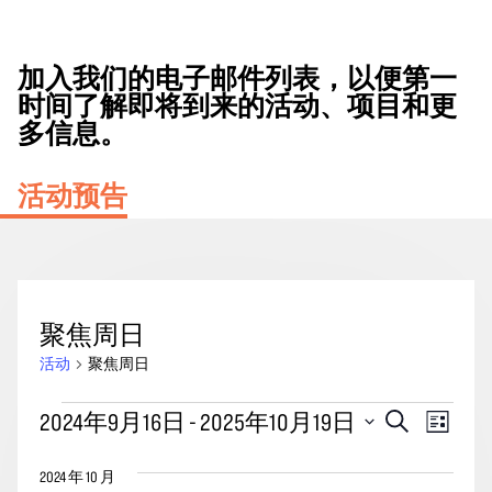
加入我们的电子邮件列表，以便第一
时间了解即将到来的活动、项目和更
多信息。
活动预告
聚焦周日
活动
聚焦周日
活
活
事
2024年9月16日
 - 
2025年10月19日
搜
列
动
动
索
件
表
选
搜
视
2024 年 10 月
择