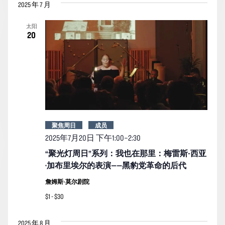
2025 年 7 月
太阳
20
聚焦周日
成员
2025年7月20日 下午1:00
–
2:30
“聚光灯周日”系列：我也在那里：梅雷斯-西亚
·加布里埃尔的表演——黑豹党革命的后代
詹姆斯-莫尔剧院
$1 - $30
2025 年 8 月