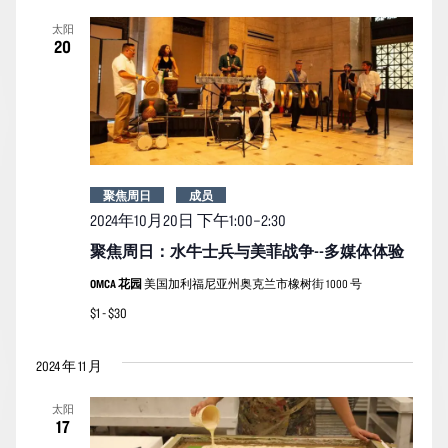
索
图
日
太阳
期。
和
导
20
视
航
图
导
航
聚焦周日
成员
2024年10月20日 下午1:00
–
2:30
聚焦周日：水牛士兵与美菲战争--多媒体体验
OMCA 花园
美国加利福尼亚州奥克兰市橡树街 1000 号
$1 - $30
2024 年 11 月
太阳
17