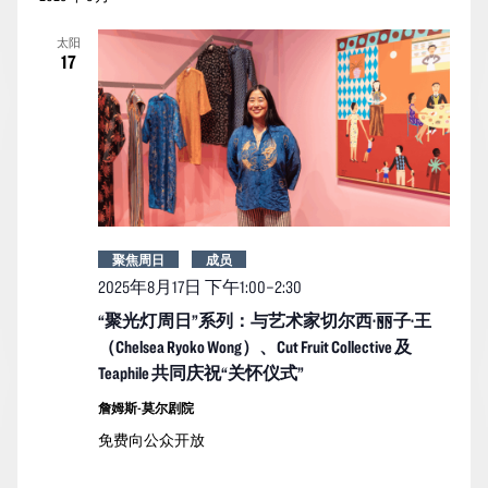
太阳
17
聚焦周日
成员
2025年8月17日 下午1:00
–
2:30
“聚光灯周日”系列：与艺术家切尔西·丽子·王
（Chelsea Ryoko Wong）、Cut Fruit Collective 及
Teaphile 共同庆祝“关怀仪式”
詹姆斯-莫尔剧院
免费向公众开放