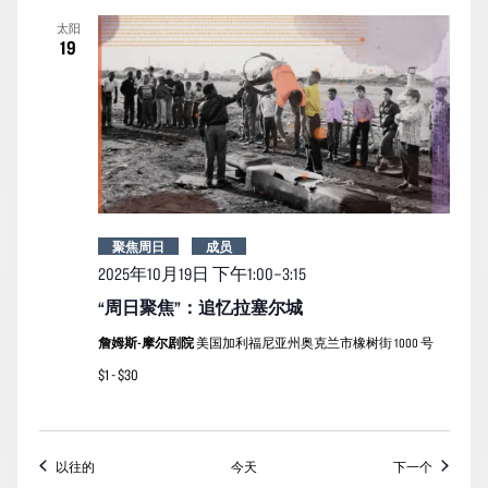
太阳
19
聚焦周日
成员
2025年10月19日
下午1:00
–
3:15
“周日聚焦”：追忆拉塞尔城
詹姆斯-摩尔剧院
美国加利福尼亚州奥克兰市橡树街 1000 号
$1 - $30
活动
活动
以往的
今天
下一个