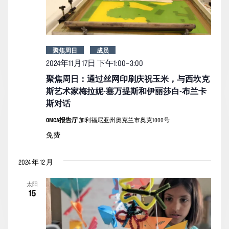
聚焦周日
成员
2024年11月17日 下午1:00
–
3:00
聚焦周日：通过丝网印刷庆祝玉米，与西坎克
斯艺术家梅拉妮-塞万提斯和伊丽莎白-布兰卡
斯对话
OMCA报告厅
加利福尼亚州奥克兰市奥克1000号
免费
2024 年 12 月
太阳
15