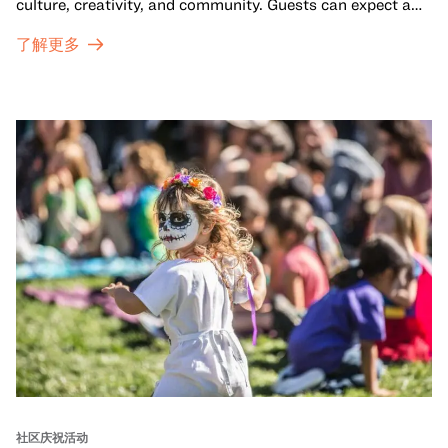
culture, creativity, and community. Guests can expect a
dynamic campus filled with live performances and DJ
了解更多
sets from boundary-pushing artists, delicious offerings
from standout Bay Area Black chefs and food vendors,
and hands-on activities that invite visitors of all ages to
move, make, and connect in celebration of Black culture.
社区庆祝活动