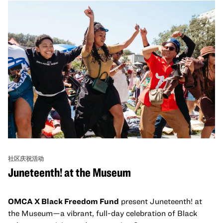
社区庆祝活动
Juneteenth! at the Museum
OMCA X Black Freedom Fund
present Juneteenth! at
the Museum—a vibrant, full-day celebration of Black