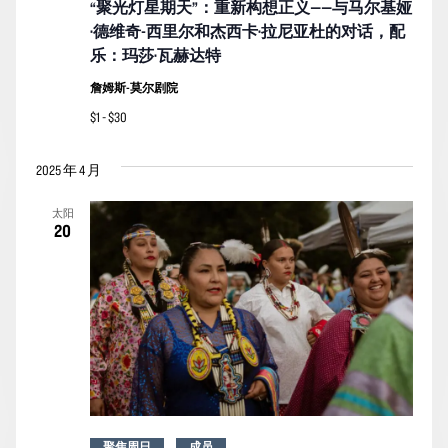
“聚光灯星期天”：重新构想正义——与马尔基娅
·德维奇-西里尔和杰西卡·拉尼亚杜的对话，配
乐：玛莎·瓦赫达特
詹姆斯-莫尔剧院
$1 - $30
2025 年 4 月
太阳
20
聚焦周日
成员