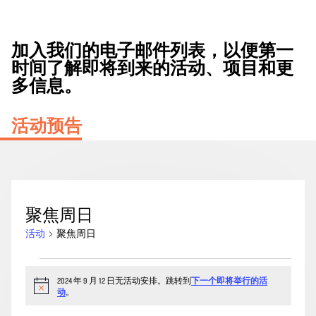
加入我们的电子邮件列表，以便第一
时间了解即将到来的活动、项目和更
多信息。
活动预告
聚焦周日
活动
聚焦周日
2024
2024 年 9 月 12 日无活动安排。跳转到
下一个即将举行的活
年
通
动
。
9
知