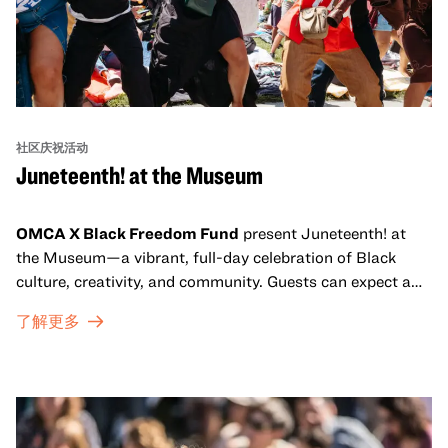
社区庆祝活动
Juneteenth! at the Museum
OMCA X Black Freedom Fund
present Juneteenth! at
the Museum—a vibrant, full-day celebration of Black
culture, creativity, and community. Guests can expect a
dynamic campus filled with live performances and DJ
了解更多
sets from boundary-pushing artists, delicious offerings
from standout Bay Area Black chefs and food vendors,
and hands-on activities that invite visitors of all ages to
move, make, and connect in celebration of Black culture.