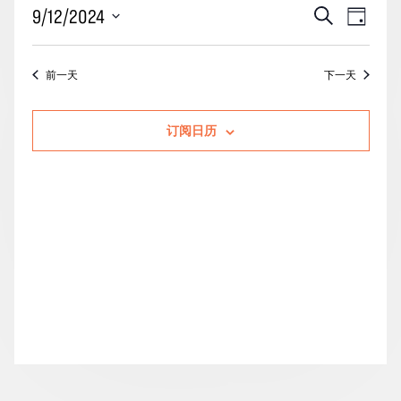
月
活
事
9/12/2024
搜
天
12
动
索
件
选
日
搜
视
择
前一天
下一天
的
索
图
日
期。
活
和
导
订阅日历
动
视
航
图
导
航