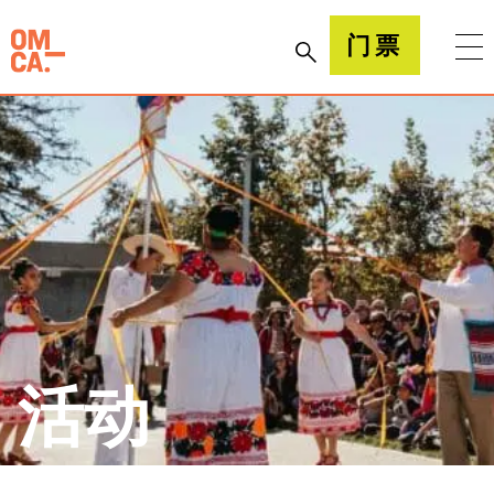
跳
到
加州奥克兰博物馆(OMCA)
门票
内
容
活动