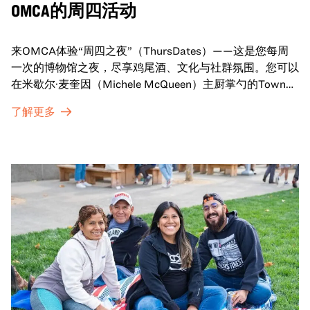
OMCA的周四活动
来OMCA体验“周四之夜”（ThursDates）——这是您每周
一次的博物馆之夜，尽享鸡尾酒、文化与社群氛围。您可以
在米歇尔·麦奎因（Michele McQueen）主厨掌勺的Town
Fare Cafe与朋友畅聊，在音乐声中品尝饮品和小食；或者
了解更多
探索那些在夜幕下焕发活力的展厅，那里将呈现快闪表演、
主题对谈、现场绘画等丰富活动——仅限成人参与！