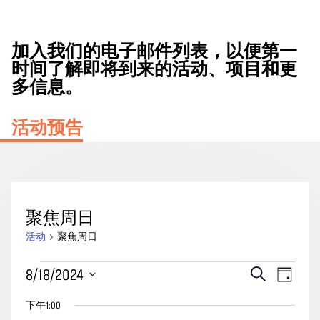
加入我们的电子邮件列表，以便第一
时间了解即将到来的活动、项目和更
多信息。
活动预告
聚焦周日
活动
聚焦周日
2024
活
事
8/18/2024
搜
天
年
动
索
件
选
8
下午1:00
搜
视
择