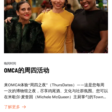
晚间时间
OMCA的周四活动
来OMCA体验“周四之夜”（ThursDates）——这是您每周
一次的博物馆之夜，尽享鸡尾酒、文化与社群氛围。您可以
在米歇尔·麦奎因（Michele McQueen）主厨掌勺的Town
Fare Cafe与朋友畅聊，在音乐声中品尝饮品和小食；或者
了解更多
探索那些在夜幕下焕发活力的展厅，那里将呈现快闪表演、