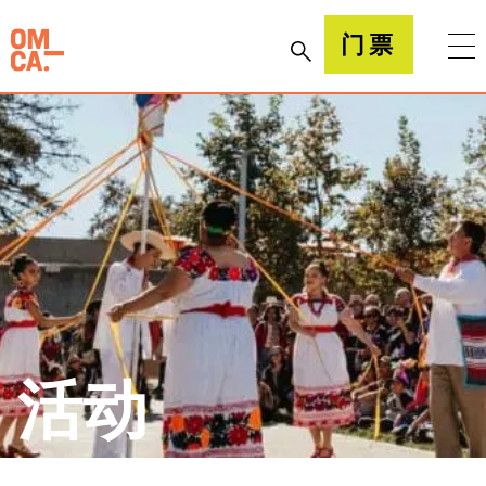
跳
到
加州奥克兰博物馆(OMCA)
门票
内
容
活动