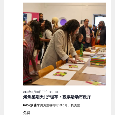
月
索
图
日
18
期。
和
导
日
视
航
的
图
活
导
动
航
2024年8月18日 下午1:00
–
3:30
聚焦星期天 | 护理车：投票活动市政厅
OMCA 演讲厅
奥克兰橡树街1000号， 奥克兰
免费