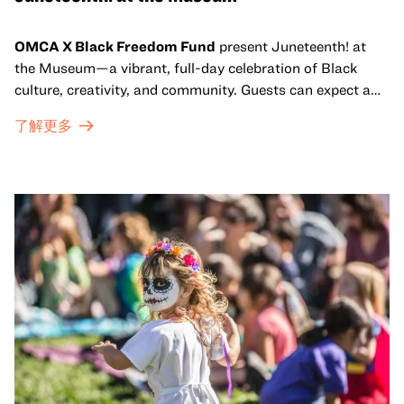
OMCA X Black Freedom Fund
present Juneteenth! at
the Museum—a vibrant, full-day celebration of Black
culture, creativity, and community. Guests can expect a
dynamic campus filled with live performances and DJ
了解更多
sets from boundary-pushing artists, delicious offerings
from standout Bay Area Black chefs and food vendors,
and hands-on activities that invite visitors of all ages to
move, make, and connect in celebration of Black culture.