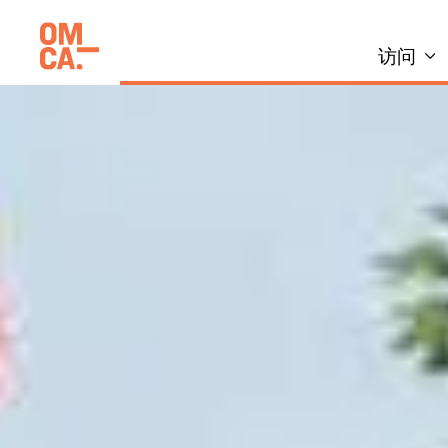
跳
加州奥克兰博物馆(OMCA)
到
访问
内
容