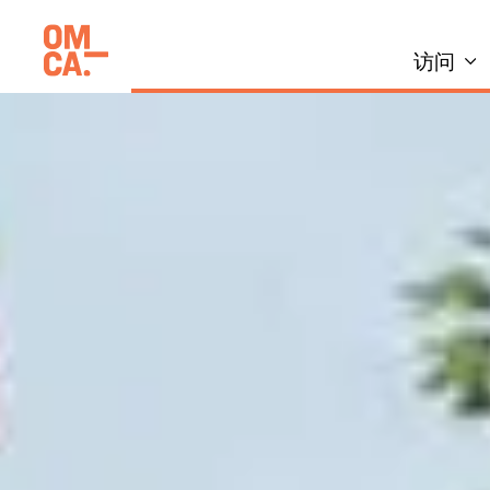
跳
加州奥克兰博物馆(OMCA)
到
访问
内
容