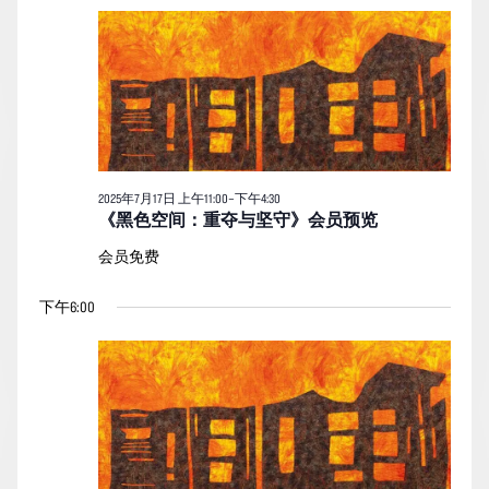
月
索
图
日
17
期。
和
导
日
视
航
的
图
活
导
动
航
2025年7月17日 上午11:00
–
下午4:30
《黑色空间：重夺与坚守》会员预览
会员免费
下午6:00