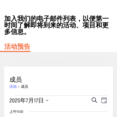
加入我们的电子邮件列表，以便第一
时间了解即将到来的活动、项目和更
多信息。
活动预告
成员
活动
成员
2025
活
事
2025年7月17日
搜
天
年
动
索
件
选
7
上午11:00
搜
视
择