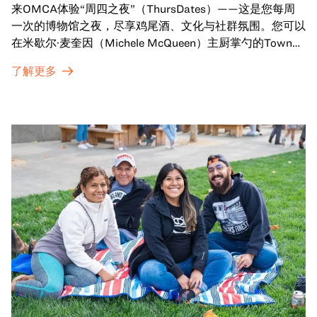
来OMCA体验“周四之夜”（ThursDates）——这是您每周
一次的博物馆之夜，尽享鸡尾酒、文化与社群氛围。您可以
在米歇尔·麦奎因（Michele McQueen）主厨掌勺的Town
Fare Cafe与朋友畅聊，在音乐声中品尝饮品和小食；或者
了解更多
探索那些在夜幕下焕发活力的展厅，那里将呈现快闪表演、
主题对谈、现场绘画等丰富活动——仅限成人参与！