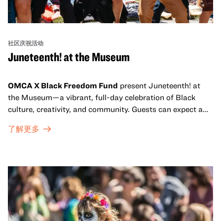
社区庆祝活动
Juneteenth! at the Museum
OMCA X Black Freedom Fund
present Juneteenth! at
the Museum—a vibrant, full-day celebration of Black
culture, creativity, and community. Guests can expect a
dynamic campus filled with live performances and DJ
了解更多
sets from boundary-pushing artists, delicious offerings
from standout Bay Area Black chefs and food vendors,
and hands-on activities that invite visitors of all ages to
move, make, and connect in celebration of Black culture.