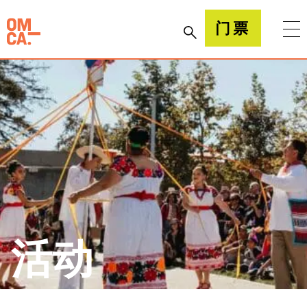
跳
到
加州奥克兰博物馆(OMCA)
门票
内
容
活动