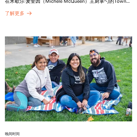
在米歇尔·麦奎因（Michele McQueen）主厨掌勺的Town
Fare Cafe与朋友畅聊，在音乐声中品尝饮品和小食；或者
了解更多
探索那些在夜幕下焕发活力的展厅，那里将呈现快闪表演、
主题对谈、现场绘画等丰富活动——仅限成人参与！
晚间时间