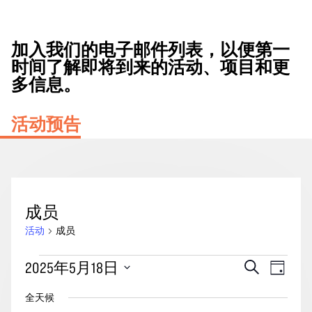
加入我们的电子邮件列表，以便第一
时间了解即将到来的活动、项目和更
多信息。
活动预告
成员
活动
成员
2025
活
事
2025年5月18日
搜
天
年
动
索
件
选
5
全天候
搜
视
择