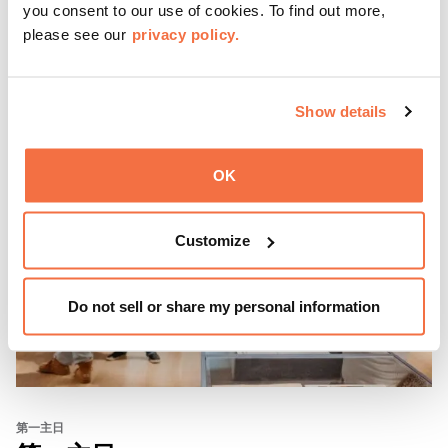
you consent to our use of cookies. To find out more,
了解更多
please see our
privacy policy.
Show details
OK
Customize
Do not sell or share my personal information
第一主日