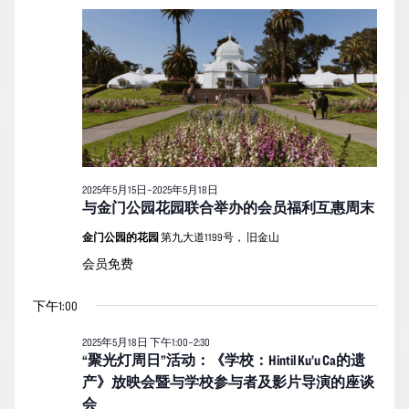
月
索
图
日
18
期。
和
导
日
视
航
的
图
活
导
动
航
2025年5月15日
–
2025年5月18日
与金门公园花园联合举办的会员福利互惠周末
金门公园的花园
第九大道1199号， 旧金山
会员免费
下午1:00
2025年5月18日 下午1:00
–
2:30
“聚光灯周日”活动：《学校：Hintil Ku’u Ca的遗
产》放映会暨与学校参与者及影片导演的座谈
会