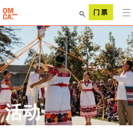
跳
到
加州奥克兰博物馆(OMCA)
门票
内
容
活动