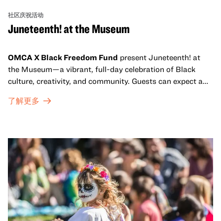
社区庆祝活动
Juneteenth! at the Museum
OMCA X Black Freedom Fund
present Juneteenth! at
the Museum—a vibrant, full-day celebration of Black
culture, creativity, and community. Guests can expect a
dynamic campus filled with live performances and DJ
了解更多
sets from boundary-pushing artists, delicious offerings
from standout Bay Area Black chefs and food vendors,
and hands-on activities that invite visitors of all ages to
move, make, and connect in celebration of Black culture.