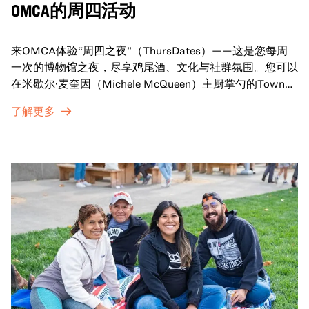
OMCA的周四活动
来OMCA体验“周四之夜”（ThursDates）——这是您每周
一次的博物馆之夜，尽享鸡尾酒、文化与社群氛围。您可以
在米歇尔·麦奎因（Michele McQueen）主厨掌勺的Town
Fare Cafe与朋友畅聊，在音乐声中品尝饮品和小食；或者
了解更多
探索那些在夜幕下焕发活力的展厅，那里将呈现快闪表演、
主题对谈、现场绘画等丰富活动——仅限成人参与！