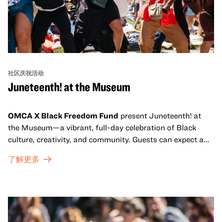
社区庆祝活动
Juneteenth! at the Museum
OMCA X Black Freedom Fund
present Juneteenth! at
the Museum—a vibrant, full-day celebration of Black
culture, creativity, and community. Guests can expect a
dynamic campus filled with live performances and DJ
了解更多
sets from boundary-pushing artists, delicious offerings
from standout Bay Area Black chefs and food vendors,
and hands-on activities that invite visitors of all ages to
move, make, and connect in celebration of Black culture.