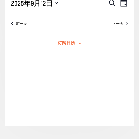
活
事
2025年9月12日
搜
月
天
动
索
件
12
选
搜
视
择
日
前一天
下一天
索
图
日
的
期。
和
导
活
订阅日历
视
航
动
图
导
航