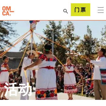
跳
到
加州奥克兰博物馆(OMCA)
门票
内
容
活动