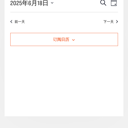
活
事
2025年6月18日
搜
月
天
动
索
件
18
选
搜
视
择
日
前一天
下一天
索
图
日
的
期。
和
导
活
订阅日历
视
航
动
图
导
航