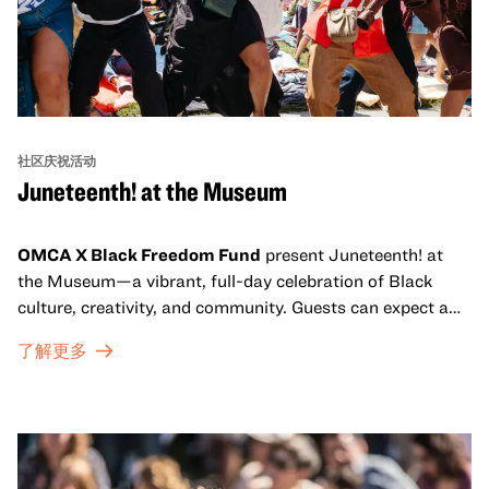
社区庆祝活动
Juneteenth! at the Museum
OMCA X Black Freedom Fund
present Juneteenth! at
the Museum—a vibrant, full-day celebration of Black
culture, creativity, and community. Guests can expect a
dynamic campus filled with live performances and DJ
了解更多
sets from boundary-pushing artists, delicious offerings
from standout Bay Area Black chefs and food vendors,
and hands-on activities that invite visitors of all ages to
move, make, and connect in celebration of Black culture.