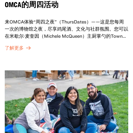
OMCA的周四活动
来OMCA体验“周四之夜”（ThursDates）——这是您每周
一次的博物馆之夜，尽享鸡尾酒、文化与社群氛围。您可以
在米歇尔·麦奎因（Michele McQueen）主厨掌勺的Town
Fare Cafe与朋友畅聊，在音乐声中品尝饮品和小食；或者
了解更多
探索那些在夜幕下焕发活力的展厅，那里将呈现快闪表演、
主题对谈、现场绘画等丰富活动——仅限成人参与！