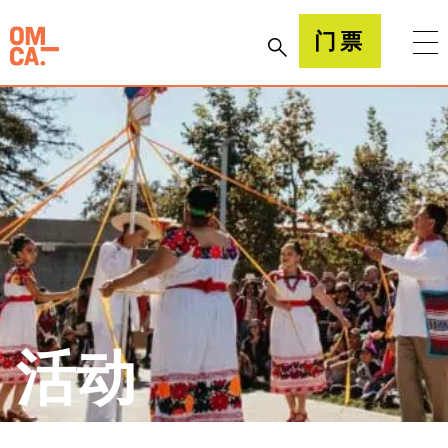
跳
到
加州奥克兰博物馆(OMCA)
门票
内
容
活动