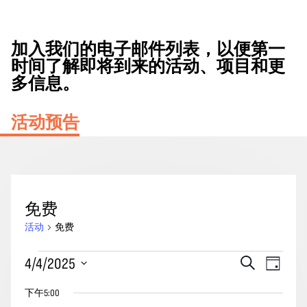
加入我们的电子邮件列表，以便第一
时间了解即将到来的活动、项目和更
多信息。
活动预告
免费
活动
免费
2025
活
事
4/4/2025
搜
天
年
动
索
件
选
4
下午5:00
搜
视
择