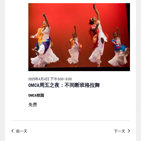
月
索
图
日
4
期。
和
导
日
视
航
的
图
活
导
动
航
2025年4月4日 下午5:00
–
9:00
OMCA周五之夜：不间断班格拉舞
OMCA校园
免费
前一天
下一天