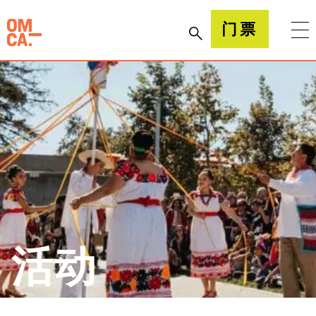
跳
到
加州奥克兰博物馆(OMCA)
门票
内
容
活动