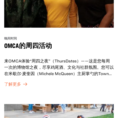
晚间时间
OMCA的周四活动
来OMCA体验“周四之夜”（ThursDates）——这是您每周
一次的博物馆之夜，尽享鸡尾酒、文化与社群氛围。您可以
在米歇尔·麦奎因（Michele McQueen）主厨掌勺的Town
Fare Cafe与朋友畅聊，在音乐声中品尝饮品和小食；或者
了解更多
探索那些在夜幕下焕发活力的展厅，那里将呈现快闪表演、
主题对谈、现场绘画等丰富活动——仅限成人参与！