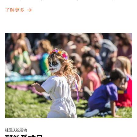
dynamic campus filled with live performances and DJ
了解更多
sets from boundary-pushing artists, delicious offerings
from standout Bay Area Black chefs and food vendors,
and hands-on activities that invite visitors of all ages to
move, make, and connect in celebration of Black culture.
社区庆祝活动