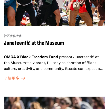
社区庆祝活动
Juneteenth! at the Museum
OMCA X Black Freedom Fund
present Juneteenth! at
the Museum—a vibrant, full-day celebration of Black
culture, creativity, and community. Guests can expect a
dynamic campus filled with live performances and DJ
了解更多
sets from boundary-pushing artists, delicious offerings
from standout Bay Area Black chefs and food vendors,
and hands-on activities that invite visitors of all ages to
move, make, and connect in celebration of Black culture.