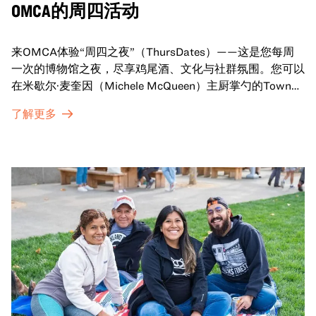
OMCA的周四活动
来OMCA体验“周四之夜”（ThursDates）——这是您每周
一次的博物馆之夜，尽享鸡尾酒、文化与社群氛围。您可以
在米歇尔·麦奎因（Michele McQueen）主厨掌勺的Town
Fare Cafe与朋友畅聊，在音乐声中品尝饮品和小食；或者
了解更多
探索那些在夜幕下焕发活力的展厅，那里将呈现快闪表演、
主题对谈、现场绘画等丰富活动——仅限成人参与！