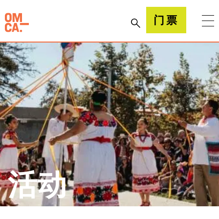
跳
到
加州奥克兰博物馆(OMCA)
门票
内
容
活动