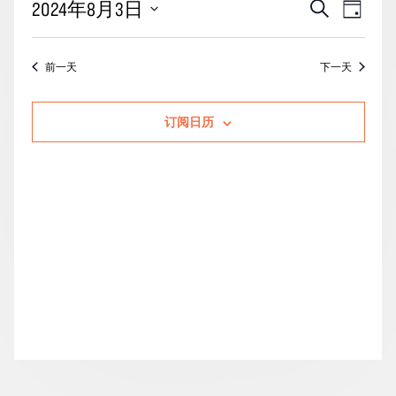
活
事
2024年8月3日
搜
月
天
动
索
件
3
选
搜
视
择
日
前一天
下一天
索
图
日
的
期。
和
导
活
订阅日历
视
航
动
图
导
航