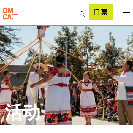
跳
到
加州奥克兰博物馆(OMCA)
门票
内
容
活动