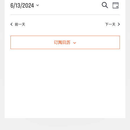
月
活
事
6/13/2024
搜
天
13
动
索
件
选
日
搜
视
择
前一天
下一天
的
索
图
日
期。
活
和
导
订阅日历
动
视
航
图
导
航