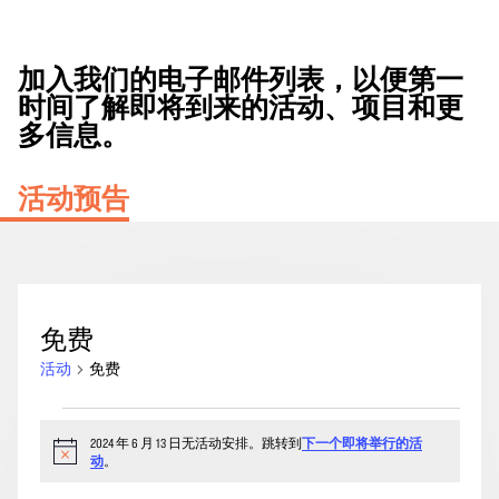
加入我们的电子邮件列表，以便第一
时间了解即将到来的活动、项目和更
多信息。
活动预告
免费
活动
免费
2024
2024 年 6 月 13 日无活动安排。跳转到
下一个即将举行的活
年
通
动
。
6
知