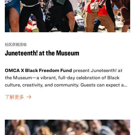
社区庆祝活动
Juneteenth! at the Museum
OMCA X Black Freedom Fund
present Juneteenth! at
the Museum—a vibrant, full-day celebration of Black
culture, creativity, and community. Guests can expect a
dynamic campus filled with live performances and DJ
了解更多
sets from boundary-pushing artists, delicious offerings
from standout Bay Area Black chefs and food vendors,
and hands-on activities that invite visitors of all ages to
move, make, and connect in celebration of Black culture.