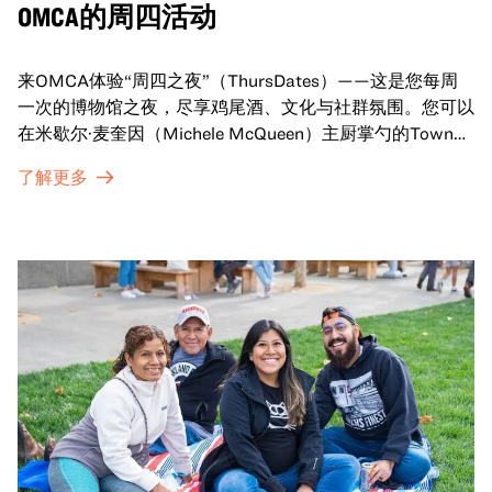
OMCA的周四活动
来OMCA体验“周四之夜”（ThursDates）——这是您每周
一次的博物馆之夜，尽享鸡尾酒、文化与社群氛围。您可以
在米歇尔·麦奎因（Michele McQueen）主厨掌勺的Town
Fare Cafe与朋友畅聊，在音乐声中品尝饮品和小食；或者
了解更多
探索那些在夜幕下焕发活力的展厅，那里将呈现快闪表演、
主题对谈、现场绘画等丰富活动——仅限成人参与！