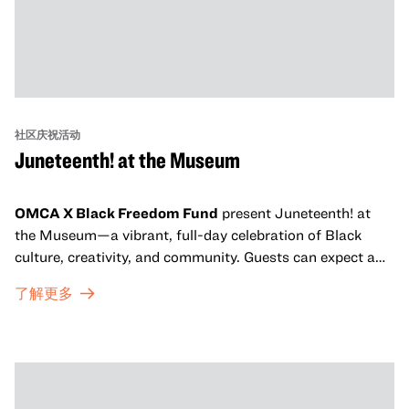
社区庆祝活动
Juneteenth! at the Museum
OMCA X Black Freedom Fund
present Juneteenth! at
the Museum—a vibrant, full-day celebration of Black
culture, creativity, and community. Guests can expect a
dynamic campus filled with live performances and DJ
了解更多
sets from boundary-pushing artists, delicious offerings
from standout Bay Area Black chefs and food vendors,
and hands-on activities that invite visitors of all ages to
move, make, and connect in celebration of Black culture.