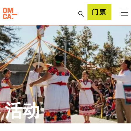
跳
到
加州奥克兰博物馆(OMCA)
门票
内
容
活动