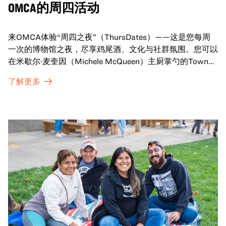
OMCA的周四活动
来OMCA体验“周四之夜”（ThursDates）——这是您每周
一次的博物馆之夜，尽享鸡尾酒、文化与社群氛围。您可以
在米歇尔·麦奎因（Michele McQueen）主厨掌勺的Town
Fare Cafe与朋友畅聊，在音乐声中品尝饮品和小食；或者
了解更多
探索那些在夜幕下焕发活力的展厅，那里将呈现快闪表演、
主题对谈、现场绘画等丰富活动——仅限成人参与！