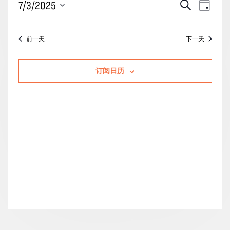
活
事
7/3/2025
搜
月
天
动
索
件
3
选
搜
视
择
日
前一天
下一天
索
图
日
的
期。
和
导
活
订阅日历
视
航
动
图
导
航