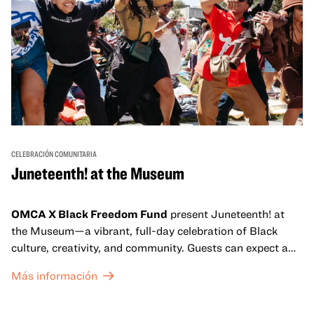
CELEBRACIÓN COMUNITARIA
Juneteenth! at the Museum
OMCA X Black Freedom Fund
present Juneteenth! at
the Museum—a vibrant, full-day celebration of Black
culture, creativity, and community. Guests can expect a
dynamic campus filled with live performances and DJ
Más información
sets from boundary-pushing artists, delicious offerings
from standout Bay Area Black chefs and food vendors,