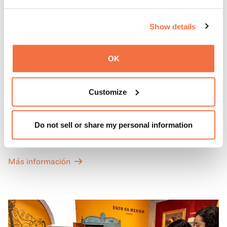
Show details
OK
PRIMEROS DOMINGOS
Primeros domingos
Customize
Todos los primeros domingos de mes, la entrada general
Do not sell or share my personal information
a las Galerías de Arte, Historia y Ciencias Naturales de
California del OMCA es gratuita y las entradas para las
exposiciones especiales de nuestro Gran Salón se ofrecen
Más información
a un precio reducido de 6 $.