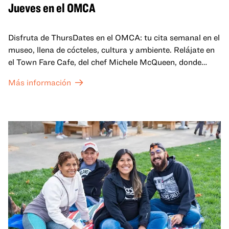
Jueves en el OMCA
Disfruta de ThursDates en el OMCA: tu cita semanal en el
museo, llena de cócteles, cultura y ambiente. Relájate en
el Town Fare Cafe, del chef Michele McQueen, donde
podrás disfrutar de bebidas y aperitivos con música de
Más información
fondo, o explora las galerías, que cobran vida por la noche
con una mezcla de actuaciones improvisadas, charlas,
sesiones de dibujo en directo y mucho más... ¡solo para
adultos!