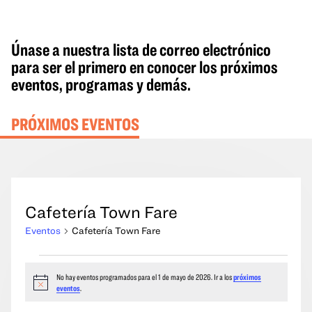
Únase a nuestra lista de correo electrónico
para ser el primero en conocer los próximos
eventos, programas y demás.
PRÓXIMOS EVENTOS
Cafetería Town Fare
Eventos
Cafetería Town Fare
Eventos
No hay eventos programados para el 1 de mayo de 2026. Ir a los
próximos
del
Aviso
eventos
.
1