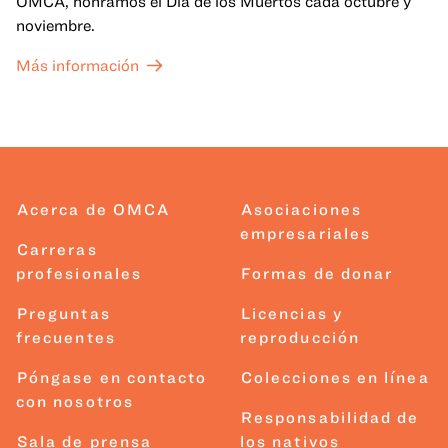
OMCA, honramos el Día de los Muertos cada octubre y
noviembre.
Más información
Acerca de OMCA
Asociaciones
empresariales
Carreras
profesionales
Formas de donar
Preguntas
Licencias y
frecuentes
reproducción
Póngase en contacto
Colecciones en línea
con nosotros
Responsabilidad de
Sala de prensa
los nativos