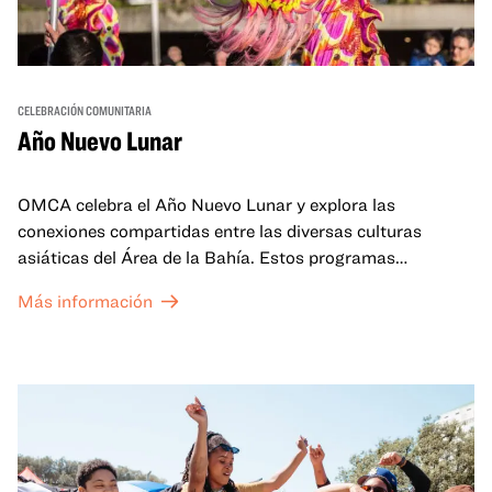
CELEBRACIÓN COMUNITARIA
Año Nuevo Lunar
OMCA celebra el Año Nuevo Lunar y explora las
conexiones compartidas entre las diversas culturas
asiáticas del Área de la Bahía. Estos programas
familiares incluirán ofertas virtuales y presenciales que
Más información
celebran y honran las tradiciones del Año Nuevo Lunar a
través de cuentos, actuaciones, actividades,
demostraciones de cocina y mucho más. La OMCA ofrece
un espacio para que nuestras comunidades AAPI se
reúnan y se eleven mutuamente con círculos de curación
tanto presenciales como virtuales.