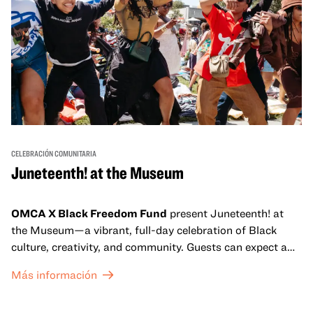
CELEBRACIÓN COMUNITARIA
Juneteenth! at the Museum
OMCA X Black Freedom Fund
present Juneteenth! at
the Museum—a vibrant, full-day celebration of Black
culture, creativity, and community. Guests can expect a
dynamic campus filled with live performances and DJ
Más información
sets from boundary-pushing artists, delicious offerings
from standout Bay Area Black chefs and food vendors,