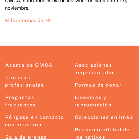
OMCA, honramos el Día de los Muertos cada octubre y
noviembre.
Más información
Acerca de OMCA
Asociaciones
empresariales
Carreras
profesionales
Formas de donar
Preguntas
Licencias y
frecuentes
reproducción
Póngase en contacto
Colecciones en línea
con nosotros
Responsabilidad de
Sala de prensa
los nativos