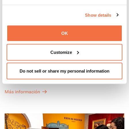
Show details
OK
PRIMEROS DOMINGOS
Primeros domingos
Customize
Todos los primeros domingos de mes, la entrada general
Do not sell or share my personal information
a las Galerías de Arte, Historia y Ciencias Naturales de
California del OMCA es gratuita y las entradas para las
exposiciones especiales de nuestro Gran Salón se ofrecen
Más información
a un precio reducido de 6 $.