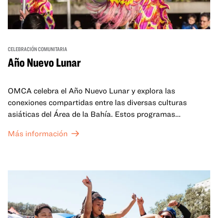
CELEBRACIÓN COMUNITARIA
Año Nuevo Lunar
OMCA celebra el Año Nuevo Lunar y explora las
conexiones compartidas entre las diversas culturas
asiáticas del Área de la Bahía. Estos programas
familiares incluirán ofertas virtuales y presenciales que
Más información
celebran y honran las tradiciones del Año Nuevo Lunar a
través de cuentos, actuaciones, actividades,
demostraciones de cocina y mucho más. La OMCA ofrece
un espacio para que nuestras comunidades AAPI se
reúnan y se eleven mutuamente con círculos de curación
tanto presenciales como virtuales.