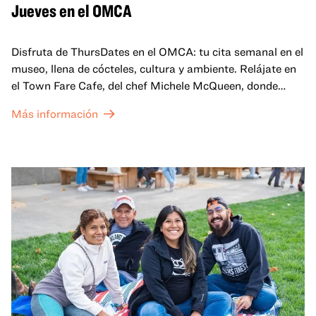
Jueves en el OMCA
Disfruta de ThursDates en el OMCA: tu cita semanal en el
museo, llena de cócteles, cultura y ambiente. Relájate en
el Town Fare Cafe, del chef Michele McQueen, donde
podrás disfrutar de bebidas y aperitivos con música de
Más información
fondo, o explora las galerías, que cobran vida por la noche
con una mezcla de actuaciones improvisadas, charlas,
sesiones de dibujo en directo y mucho más... ¡solo para
adultos!