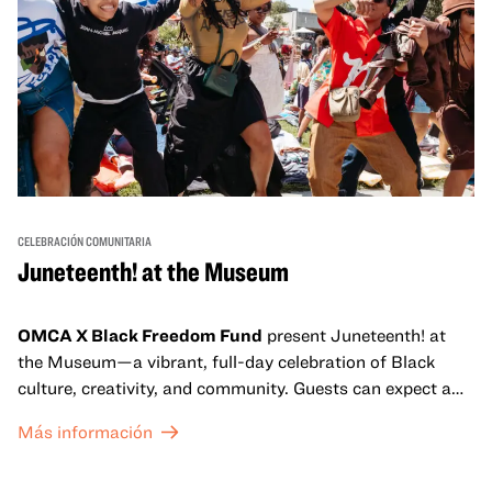
CELEBRACIÓN COMUNITARIA
Juneteenth! at the Museum
OMCA X Black Freedom Fund
present Juneteenth! at
the Museum—a vibrant, full-day celebration of Black
culture, creativity, and community. Guests can expect a
dynamic campus filled with live performances and DJ
Más información
sets from boundary-pushing artists, delicious offerings
from standout Bay Area Black chefs and food vendors,