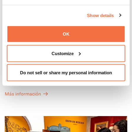
Show details
OK
PRIMEROS DOMINGOS
Primeros domingos
Customize
Todos los primeros domingos de mes, la entrada general
Do not sell or share my personal information
a las Galerías de Arte, Historia y Ciencias Naturales de
California del OMCA es gratuita y las entradas para las
exposiciones especiales de nuestro Gran Salón se ofrecen
Más información
a un precio reducido de 6 $.