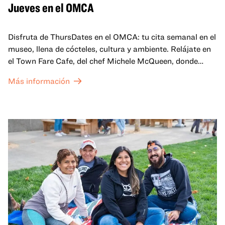
Jueves en el OMCA
Disfruta de ThursDates en el OMCA: tu cita semanal en el
museo, llena de cócteles, cultura y ambiente. Relájate en
el Town Fare Cafe, del chef Michele McQueen, donde
podrás disfrutar de bebidas y aperitivos con música de
Más información
fondo, o explora las galerías, que cobran vida por la noche
con una mezcla de actuaciones improvisadas, charlas,
sesiones de dibujo en directo y mucho más... ¡solo para
adultos!