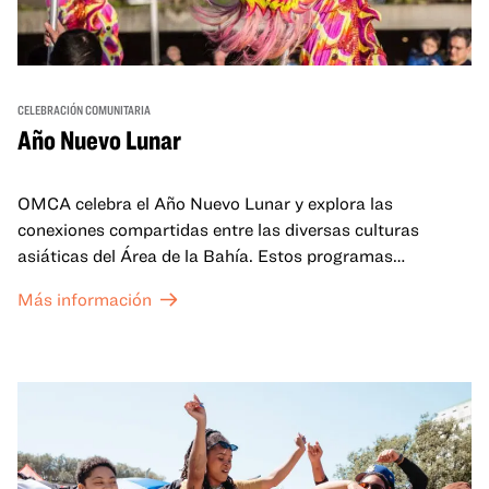
CELEBRACIÓN COMUNITARIA
Año Nuevo Lunar
OMCA celebra el Año Nuevo Lunar y explora las
conexiones compartidas entre las diversas culturas
asiáticas del Área de la Bahía. Estos programas
familiares incluirán ofertas virtuales y presenciales que
Más información
celebran y honran las tradiciones del Año Nuevo Lunar a
través de cuentos, actuaciones, actividades,
demostraciones de cocina y mucho más. La OMCA ofrece
un espacio para que nuestras comunidades AAPI se
reúnan y se eleven mutuamente con círculos de curación
tanto presenciales como virtuales.