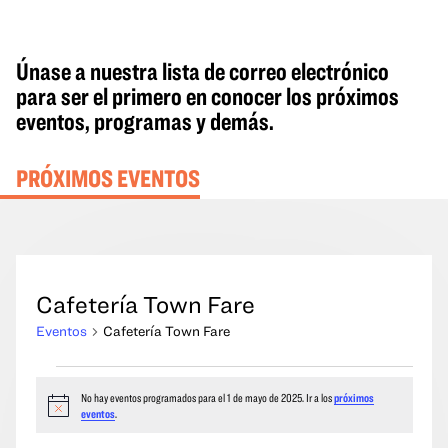
Únase a nuestra lista de correo electrónico
para ser el primero en conocer los próximos
eventos, programas y demás.
PRÓXIMOS EVENTOS
Cafetería Town Fare
Eventos
Cafetería Town Fare
Eventos
No hay eventos programados para el 1 de mayo de 2025. Ir a los
próximos
del
Aviso
eventos
.
1