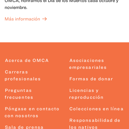
OMCA, honramos el Día de los Muertos cada octubre y
noviembre.
Más información
Acerca de OMCA
Asociaciones
empresariales
Carreras
profesionales
Formas de donar
Preguntas
Licencias y
frecuentes
reproducción
Póngase en contacto
Colecciones en línea
con nosotros
Responsabilidad de
Sala de prensa
los nativos