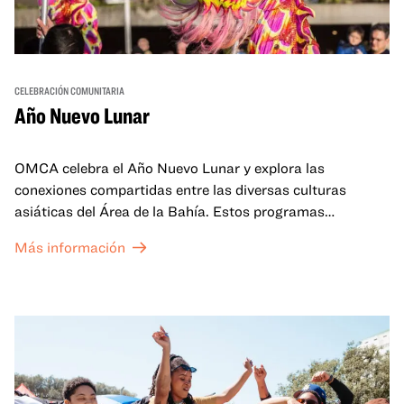
CELEBRACIÓN COMUNITARIA
Año Nuevo Lunar
OMCA celebra el Año Nuevo Lunar y explora las
conexiones compartidas entre las diversas culturas
asiáticas del Área de la Bahía. Estos programas
familiares incluirán ofertas virtuales y presenciales que
Más información
celebran y honran las tradiciones del Año Nuevo Lunar a
través de cuentos, actuaciones, actividades,
demostraciones de cocina y mucho más. La OMCA ofrece
un espacio para que nuestras comunidades AAPI se
reúnan y se eleven mutuamente con círculos de curación
tanto presenciales como virtuales.