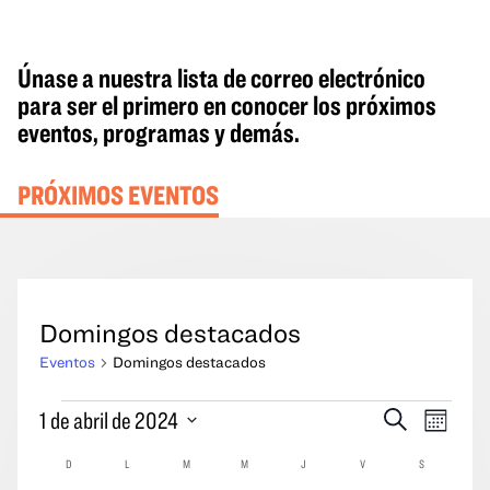
Únase a nuestra lista de correo electrónico
para ser el primero en conocer los próximos
eventos, programas y demás.
PRÓXIMOS EVENTOS
Domingos destacados
Eventos
Domingos destacados
Eventos
Eventos
Naveg
1 de abril de 2024
Buscar
Mes
en
Búsqueda
por
Seleccione
Calendario
D
DOMINGO
L
LUNES
M
MARTES
M
MIÉRCOLES
J
JUEVES
V
VIERNES
S
SÁBADO
y
las
la