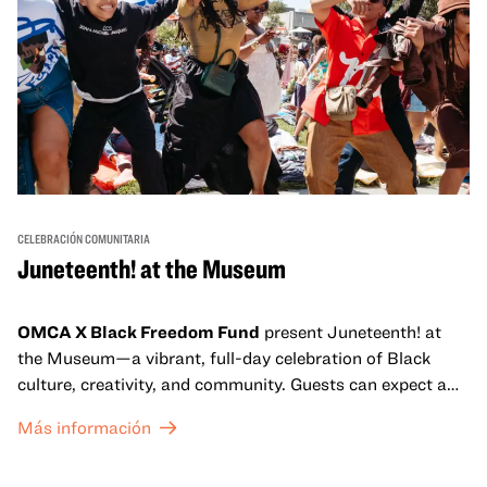
CELEBRACIÓN COMUNITARIA
Juneteenth! at the Museum
OMCA X Black Freedom Fund
present Juneteenth! at
the Museum—a vibrant, full-day celebration of Black
culture, creativity, and community. Guests can expect a
dynamic campus filled with live performances and DJ
Más información
sets from boundary-pushing artists, delicious offerings
from standout Bay Area Black chefs and food vendors,