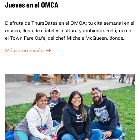
Jueves en el OMCA
Disfruta de ThursDates en el OMCA: tu cita semanal en el
museo, llena de cócteles, cultura y ambiente. Relájate en
el Town Fare Cafe, del chef Michele McQueen, donde
podrás disfrutar de bebidas y aperitivos con música de
Más información
fondo, o explora las galerías, que cobran vida por la noche
con una mezcla de actuaciones improvisadas, charlas,
sesiones de dibujo en directo y mucho más... ¡solo para
adultos!