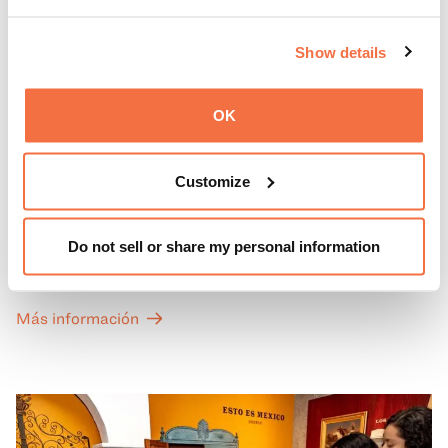
Show details
OK
PRIMEROS DOMINGOS
Primeros domingos
Customize
Todos los primeros domingos de mes, la entrada general
Do not sell or share my personal information
a las Galerías de Arte, Historia y Ciencias Naturales de
California del OMCA es gratuita y las entradas para las
exposiciones especiales de nuestro Gran Salón se ofrecen
Más información
a un precio reducido de 6 $.