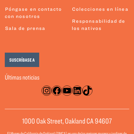
Póngase en contacto
Colecciones en línea
con nosotros
Responsabilidad de
Sala de prensa
los nativos
SUSCRÍBASE A
Últimas noticias
Instagram
Facebook
YouTube
LinkedIn
TikTok
1000 Oak Street, Oakland CA 94607
El Museo de California de Oakland (OMCA) es uno de los mejores museos y jardines de