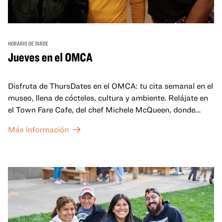
HORARIO DE TARDE
Jueves en el OMCA
Disfruta de ThursDates en el OMCA: tu cita semanal en el
museo, llena de cócteles, cultura y ambiente. Relájate en
el Town Fare Cafe, del chef Michele McQueen, donde
podrás disfrutar de bebidas y aperitivos con música de
Más información
fondo, o explora las galerías, que cobran vida por la noche
con una mezcla de actuaciones improvisadas, charlas,
sesiones de dibujo en directo y mucho más... ¡solo para
adultos!