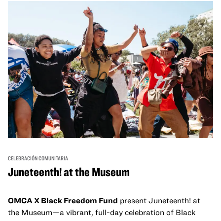
un espacio para que nuestras comunidades AAPI se
reúnan y se eleven mutuamente con círculos de curación
tanto presenciales como virtuales.
CELEBRACIÓN COMUNITARIA
Juneteenth! at the Museum
OMCA X Black Freedom Fund
present Juneteenth! at
the Museum—a vibrant, full-day celebration of Black