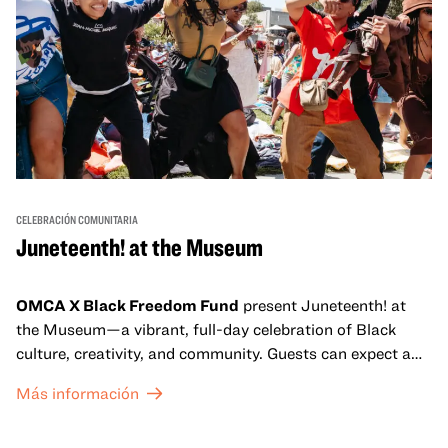
CELEBRACIÓN COMUNITARIA
Juneteenth! at the Museum
OMCA X Black Freedom Fund
present Juneteenth! at
the Museum—a vibrant, full-day celebration of Black
culture, creativity, and community. Guests can expect a
dynamic campus filled with live performances and DJ
Más información
sets from boundary-pushing artists, delicious offerings
from standout Bay Area Black chefs and food vendors,