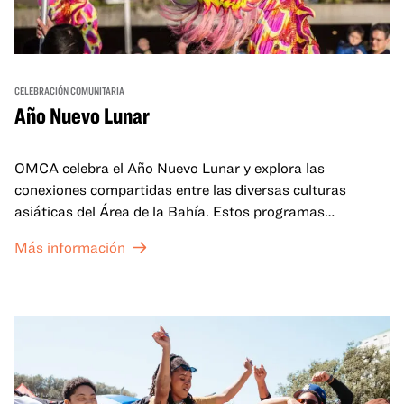
CELEBRACIÓN COMUNITARIA
Año Nuevo Lunar
OMCA celebra el Año Nuevo Lunar y explora las
conexiones compartidas entre las diversas culturas
asiáticas del Área de la Bahía. Estos programas
familiares incluirán ofertas virtuales y presenciales que
Más información
celebran y honran las tradiciones del Año Nuevo Lunar a
través de cuentos, actuaciones, actividades,
demostraciones de cocina y mucho más. La OMCA ofrece
un espacio para que nuestras comunidades AAPI se
reúnan y se eleven mutuamente con círculos de curación
tanto presenciales como virtuales.