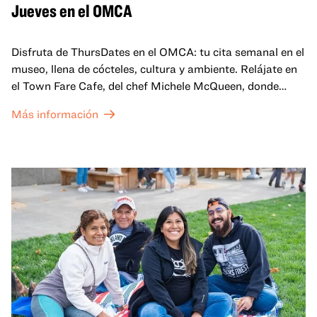
Jueves en el OMCA
Disfruta de ThursDates en el OMCA: tu cita semanal en el
museo, llena de cócteles, cultura y ambiente. Relájate en
el Town Fare Cafe, del chef Michele McQueen, donde
podrás disfrutar de bebidas y aperitivos con música de
Más información
fondo, o explora las galerías, que cobran vida por la noche
con una mezcla de actuaciones improvisadas, charlas,
sesiones de dibujo en directo y mucho más... ¡solo para
adultos!