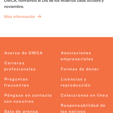
OMCA, honramos el Día de los Muertos cada octubre y
noviembre.
Más información
Acerca de OMCA
Asociaciones
empresariales
Carreras
profesionales
Formas de donar
Preguntas
Licencias y
frecuentes
reproducción
Póngase en contacto
Colecciones en línea
con nosotros
Responsabilidad de
Sala de prensa
los nativos