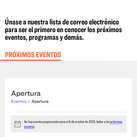
Únase a nuestra lista de correo electrónico
para ser el primero en conocer los próximos
eventos, programas y demás.
PRÓXIMOS EVENTOS
Apertura
Eventos
Apertura
Eventos
No hay eventos programados para el 6 de octubre de 2025. Saltar a los
próximos
del
Aviso
eventos
.
6