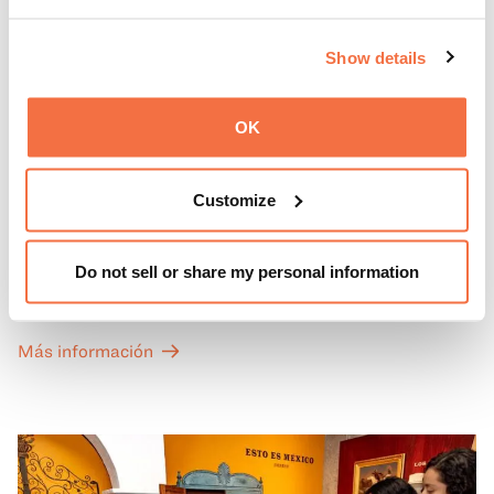
Show details
OK
PRIMEROS DOMINGOS
Primeros domingos
Customize
Todos los primeros domingos de mes, la entrada general
Do not sell or share my personal information
a las Galerías de Arte, Historia y Ciencias Naturales de
California del OMCA es gratuita y las entradas para las
exposiciones especiales de nuestro Gran Salón se ofrecen
Más información
a un precio reducido de 6 $.