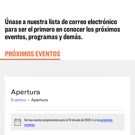
Únase a nuestra lista de correo electrónico
para ser el primero en conocer los próximos
eventos, programas y demás.
PRÓXIMOS EVENTOS
Apertura
Eventos
Apertura
Eventos
No hay eventos programados para el 16 de julio de 2025. Ir a los
próximos
del
Aviso
eventos
.
16