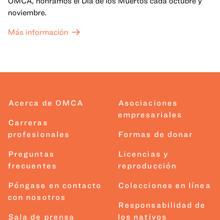
OMCA, honramos el Día de los Muertos cada octubre y
noviembre.
Más información
Acerca de OMCA
Asociaciones
empresariales
Carreras
profesionales
Formas de donar
Preguntas
Licencias y
frecuentes
reproducción
Póngase en contacto
Colecciones en línea
con nosotros
Responsabilidad de
Sala de prensa
los nativos