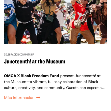
CELEBRACIÓN COMUNITARIA
Juneteenth! at the Museum
OMCA X Black Freedom Fund
present Juneteenth! at
the Museum—a vibrant, full-day celebration of Black
culture, creativity, and community. Guests can expect a
dynamic campus filled with live performances and DJ
Más información
sets from boundary-pushing artists, delicious offerings
from standout Bay Area Black chefs and food vendors,