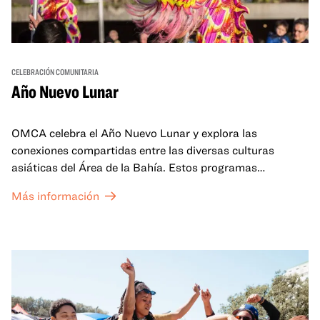
CELEBRACIÓN COMUNITARIA
Año Nuevo Lunar
OMCA celebra el Año Nuevo Lunar y explora las
conexiones compartidas entre las diversas culturas
asiáticas del Área de la Bahía. Estos programas
familiares incluirán ofertas virtuales y presenciales que
Más información
celebran y honran las tradiciones del Año Nuevo Lunar a
través de cuentos, actuaciones, actividades,
demostraciones de cocina y mucho más. La OMCA ofrece
un espacio para que nuestras comunidades AAPI se
reúnan y se eleven mutuamente con círculos de curación
tanto presenciales como virtuales.