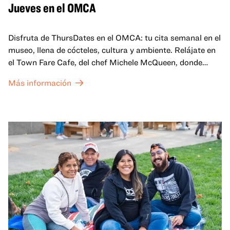
Jueves en el OMCA
Disfruta de ThursDates en el OMCA: tu cita semanal en el
museo, llena de cócteles, cultura y ambiente. Relájate en
el Town Fare Cafe, del chef Michele McQueen, donde
podrás disfrutar de bebidas y aperitivos con música de
Más información
fondo, o explora las galerías, que cobran vida por la noche
con una mezcla de actuaciones improvisadas, charlas,
sesiones de dibujo en directo y mucho más... ¡solo para
adultos!