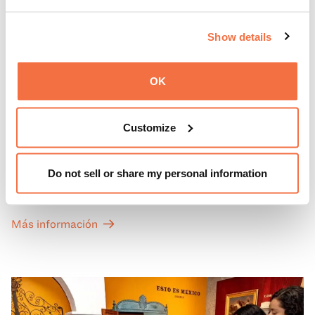
Show details
OK
PRIMEROS DOMINGOS
Primeros domingos
Customize
Todos los primeros domingos de mes, la entrada general
Do not sell or share my personal information
a las Galerías de Arte, Historia y Ciencias Naturales de
California del OMCA es gratuita y las entradas para las
exposiciones especiales de nuestro Gran Salón se ofrecen
Más información
a un precio reducido de 6 $.