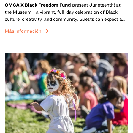
OMCA X Black Freedom Fund
present Juneteenth! at
the Museum—a vibrant, full-day celebration of Black
culture, creativity, and community. Guests can expect a
dynamic campus filled with live performances and DJ
Más información
sets from boundary-pushing artists, delicious offerings
from standout Bay Area Black chefs and food vendors,
and hands-on activities that invite visitors of all ages to
move, make, and connect in celebration of Black culture.