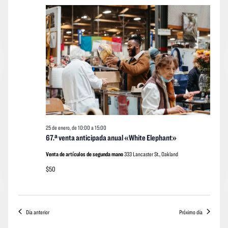
de
vistas
vistas
fecha.
enero
Navegació
de
de
los
2026
event
25 de enero, de 10:00
a
15:00
67.ª venta anticipada anual «White Elephant»
Venta de artículos de segunda mano
333 Lancaster St., Oakland
$50
Día anterior
Próximo día