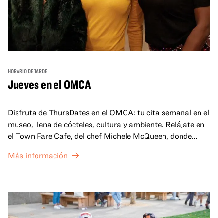
HORARIO DE TARDE
Jueves en el OMCA
Disfruta de ThursDates en el OMCA: tu cita semanal en el
museo, llena de cócteles, cultura y ambiente. Relájate en
el Town Fare Cafe, del chef Michele McQueen, donde
podrás disfrutar de bebidas y aperitivos con música de
Más información
fondo, o explora las galerías, que cobran vida por la noche
con una mezcla de actuaciones improvisadas, charlas,
sesiones de dibujo en directo y mucho más... ¡solo para
adultos!