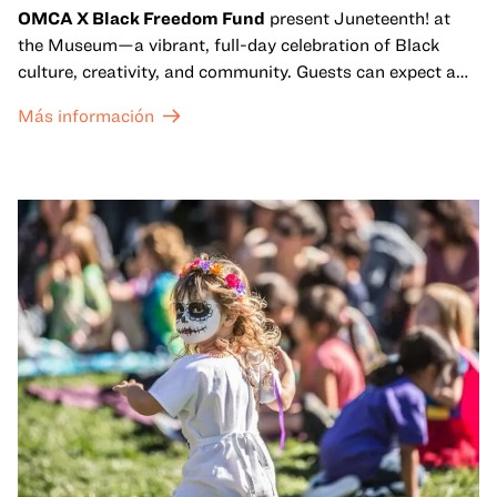
OMCA X Black Freedom Fund
present Juneteenth! at
the Museum—a vibrant, full-day celebration of Black
culture, creativity, and community. Guests can expect a
dynamic campus filled with live performances and DJ
Más información
sets from boundary-pushing artists, delicious offerings
from standout Bay Area Black chefs and food vendors,
and hands-on activities that invite visitors of all ages to
move, make, and connect in celebration of Black culture.