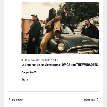
de
vistas
vistas
fecha.
mayo
Navegació
de
de
los
2025
event
30 de mayo de 2025, de 17:00
a
21:00
Las noches de los viernes en el OMCA con THE WHOADEES
Campus OMCA
Gratis
Día anterior
Próximo día