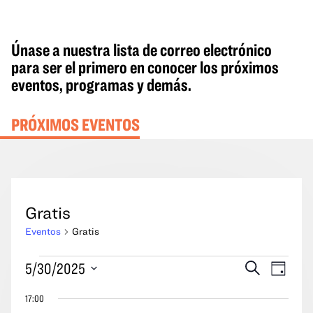
Únase a nuestra lista de correo electrónico
para ser el primero en conocer los próximos
eventos, programas y demás.
PRÓXIMOS EVENTOS
Gratis
Eventos
Gratis
Eventos
Eventos
Naveg
5/30/2025
Buscar
Día
del
en
Búsqueda
por
Seleccione
30
17:00
y
las
la