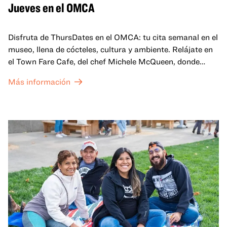
Jueves en el OMCA
Disfruta de ThursDates en el OMCA: tu cita semanal en el
museo, llena de cócteles, cultura y ambiente. Relájate en
el Town Fare Cafe, del chef Michele McQueen, donde
podrás disfrutar de bebidas y aperitivos con música de
Más información
fondo, o explora las galerías, que cobran vida por la noche
con una mezcla de actuaciones improvisadas, charlas,
sesiones de dibujo en directo y mucho más... ¡solo para
adultos!