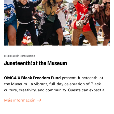
CELEBRACIÓN COMUNITARIA
Juneteenth! at the Museum
OMCA X Black Freedom Fund
present Juneteenth! at
the Museum—a vibrant, full-day celebration of Black
culture, creativity, and community. Guests can expect a
dynamic campus filled with live performances and DJ
Más información
sets from boundary-pushing artists, delicious offerings
from standout Bay Area Black chefs and food vendors,