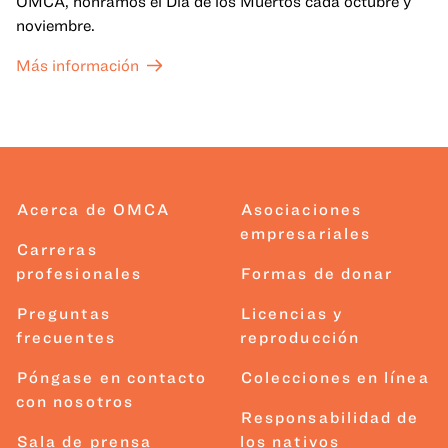
OMCA, honramos el Día de los Muertos cada octubre y
noviembre.
Más información
Acerca de OMCA
Asociaciones
empresariales
Carreras
profesionales
Formas de donar
Preguntas
Licencias y
frecuentes
reproducción
Póngase en contacto
Colecciones en línea
con nosotros
Responsabilidad de
Sala de prensa
los nativos