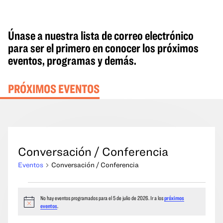
Únase a nuestra lista de correo electrónico
para ser el primero en conocer los próximos
eventos, programas y demás.
PRÓXIMOS EVENTOS
Conversación / Conferencia
Eventos
Conversación / Conferencia
Eventos
No hay eventos programados para el 5 de julio de 2026. Ir a los
próximos
del
Aviso
eventos
.
5