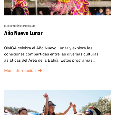
CELEBRACIÓN COMUNITARIA
Año Nuevo Lunar
OMCA celebra el Año Nuevo Lunar y explora las
conexiones compartidas entre las diversas culturas
asiáticas del Área de la Bahía. Estos programas
familiares incluirán ofertas virtuales y presenciales que
Más información
celebran y honran las tradiciones del Año Nuevo Lunar a
través de cuentos, actuaciones, actividades,
demostraciones de cocina y mucho más. La OMCA ofrece
un espacio para que nuestras comunidades AAPI se
reúnan y se eleven mutuamente con círculos de curación
tanto presenciales como virtuales.