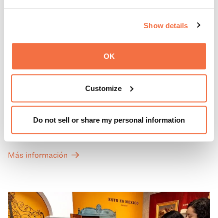
Show details
OK
PRIMEROS DOMINGOS
Primeros domingos
Customize
Todos los primeros domingos de mes, la entrada general
Do not sell or share my personal information
a las Galerías de Arte, Historia y Ciencias Naturales de
California del OMCA es gratuita y las entradas para las
exposiciones especiales de nuestro Gran Salón se ofrecen
Más información
a un precio reducido de 6 $.