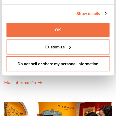
Show details
OK
PRIMEROS DOMINGOS
Primeros domingos
Customize
Todos los primeros domingos de mes, la entrada general
Do not sell or share my personal information
a las Galerías de Arte, Historia y Ciencias Naturales de
California del OMCA es gratuita y las entradas para las
exposiciones especiales de nuestro Gran Salón se ofrecen
Más información
a un precio reducido de 6 $.