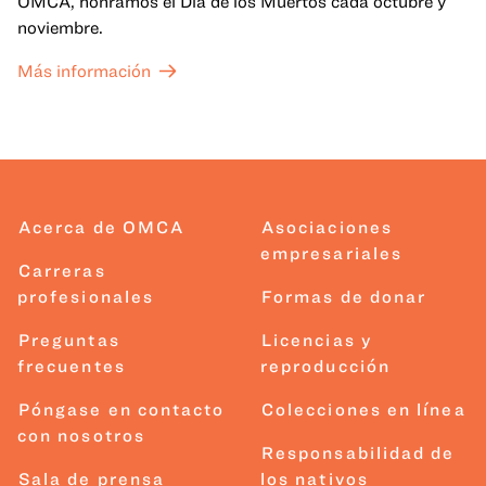
OMCA, honramos el Día de los Muertos cada octubre y
noviembre.
Más información
Acerca de OMCA
Asociaciones
empresariales
Carreras
profesionales
Formas de donar
Preguntas
Licencias y
frecuentes
reproducción
Póngase en contacto
Colecciones en línea
con nosotros
Responsabilidad de
Sala de prensa
los nativos