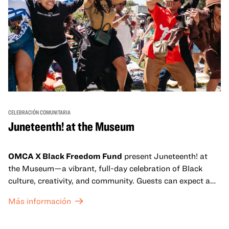
CELEBRACIÓN COMUNITARIA
Juneteenth! at the Museum
OMCA X Black Freedom Fund
present Juneteenth! at
the Museum—a vibrant, full-day celebration of Black
culture, creativity, and community. Guests can expect a
dynamic campus filled with live performances and DJ
Más información
sets from boundary-pushing artists, delicious offerings
from standout Bay Area Black chefs and food vendors,