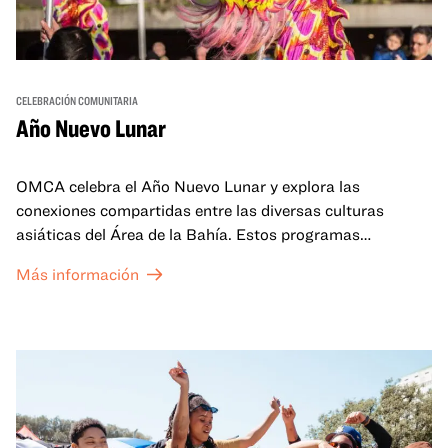
CELEBRACIÓN COMUNITARIA
Año Nuevo Lunar
OMCA celebra el Año Nuevo Lunar y explora las
conexiones compartidas entre las diversas culturas
asiáticas del Área de la Bahía. Estos programas
familiares incluirán ofertas virtuales y presenciales que
Más información
celebran y honran las tradiciones del Año Nuevo Lunar a
través de cuentos, actuaciones, actividades,
demostraciones de cocina y mucho más. La OMCA ofrece
un espacio para que nuestras comunidades AAPI se
reúnan y se eleven mutuamente con círculos de curación
tanto presenciales como virtuales.