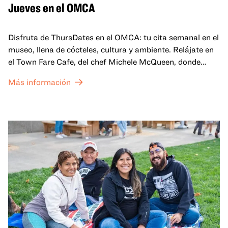
Jueves en el OMCA
Disfruta de ThursDates en el OMCA: tu cita semanal en el
museo, llena de cócteles, cultura y ambiente. Relájate en
el Town Fare Cafe, del chef Michele McQueen, donde
podrás disfrutar de bebidas y aperitivos con música de
Más información
fondo, o explora las galerías, que cobran vida por la noche
con una mezcla de actuaciones improvisadas, charlas,
sesiones de dibujo en directo y mucho más... ¡solo para
adultos!