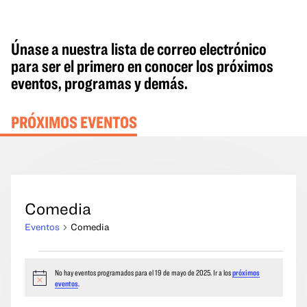
Únase a nuestra lista de correo electrónico
para ser el primero en conocer los próximos
eventos, programas y demás.
PRÓXIMOS EVENTOS
Comedia
Eventos
Comedia
Eventos
No hay eventos programados para el 19 de mayo de 2025. Ir a los
próximos
del
Aviso
eventos
.
19