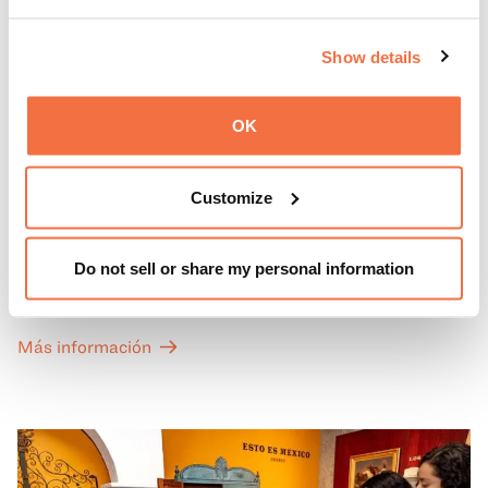
Show details
OK
PRIMEROS DOMINGOS
Primeros domingos
Customize
Todos los primeros domingos de mes, la entrada general
Do not sell or share my personal information
a las Galerías de Arte, Historia y Ciencias Naturales de
California del OMCA es gratuita y las entradas para las
exposiciones especiales de nuestro Gran Salón se ofrecen
Más información
a un precio reducido de 6 $.