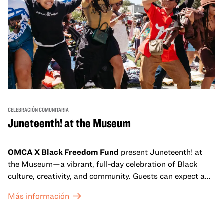
CELEBRACIÓN COMUNITARIA
Juneteenth! at the Museum
OMCA X Black Freedom Fund
present Juneteenth! at
the Museum—a vibrant, full-day celebration of Black
culture, creativity, and community. Guests can expect a
dynamic campus filled with live performances and DJ
Más información
sets from boundary-pushing artists, delicious offerings
from standout Bay Area Black chefs and food vendors,