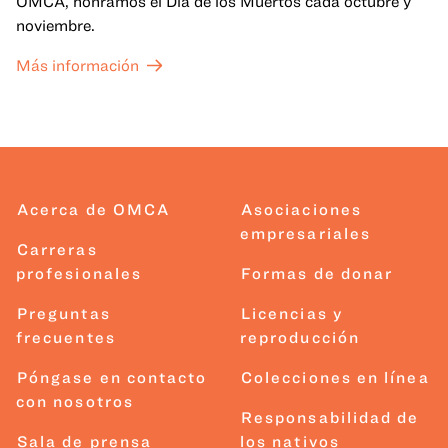
OMCA, honramos el Día de los Muertos cada octubre y
noviembre.
Más información
Acerca de OMCA
Asociaciones
empresariales
Carreras
profesionales
Formas de donar
Preguntas
Licencias y
frecuentes
reproducción
Póngase en contacto
Colecciones en línea
con nosotros
Responsabilidad de
Sala de prensa
los nativos