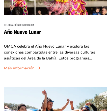
CELEBRACIÓN COMUNITARIA
Año Nuevo Lunar
OMCA celebra el Año Nuevo Lunar y explora las
conexiones compartidas entre las diversas culturas
asiáticas del Área de la Bahía. Estos programas
familiares incluirán ofertas virtuales y presenciales que
Más información
celebran y honran las tradiciones del Año Nuevo Lunar a
través de cuentos, actuaciones, actividades,
demostraciones de cocina y mucho más. La OMCA ofrece
un espacio para que nuestras comunidades AAPI se
reúnan y se eleven mutuamente con círculos de curación
tanto presenciales como virtuales.