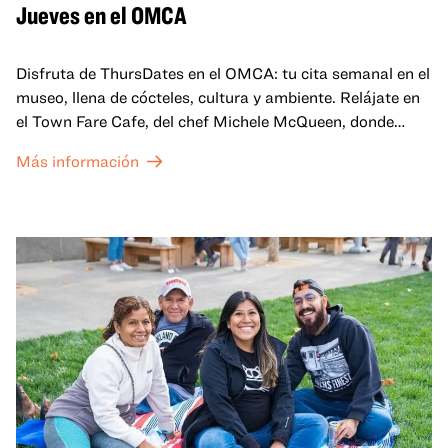
Jueves en el OMCA
Disfruta de ThursDates en el OMCA: tu cita semanal en el
museo, llena de cócteles, cultura y ambiente. Relájate en
el Town Fare Cafe, del chef Michele McQueen, donde
podrás disfrutar de bebidas y aperitivos con música de
Más información
fondo, o explora las galerías, que cobran vida por la noche
con una mezcla de actuaciones improvisadas, charlas,
sesiones de dibujo en directo y mucho más... ¡solo para
adultos!