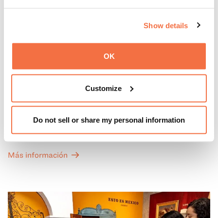
Show details
OK
PRIMEROS DOMINGOS
Primeros domingos
Customize
Todos los primeros domingos de mes, la entrada general
Do not sell or share my personal information
a las Galerías de Arte, Historia y Ciencias Naturales de
California del OMCA es gratuita y las entradas para las
exposiciones especiales de nuestro Gran Salón se ofrecen
Más información
a un precio reducido de 6 $.