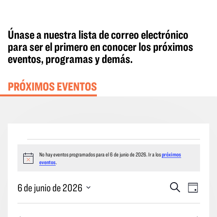
Únase a nuestra lista de correo electrónico
para ser el primero en conocer los próximos
eventos, programas y demás.
PRÓXIMOS EVENTOS
Eventos
No hay eventos programados para el 6 de junio de 2026. Ir a los
próximos
del
Aviso
eventos
.
6
de
Eventos
Naveg
6 de junio de 2026
Buscar
Día
en
junio
Búsqueda
por
Seleccione
de
y
las
la