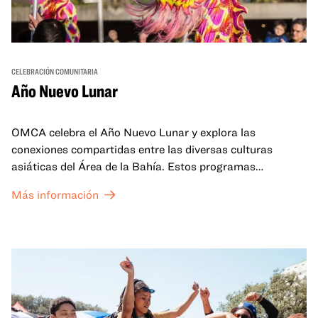
CELEBRACIÓN COMUNITARIA
Año Nuevo Lunar
OMCA celebra el Año Nuevo Lunar y explora las
conexiones compartidas entre las diversas culturas
asiáticas del Área de la Bahía. Estos programas
familiares incluirán ofertas virtuales y presenciales que
Más información
celebran y honran las tradiciones del Año Nuevo Lunar a
través de cuentos, actuaciones, actividades,
demostraciones de cocina y mucho más. La OMCA ofrece
un espacio para que nuestras comunidades AAPI se
reúnan y se eleven mutuamente con círculos de curación
tanto presenciales como virtuales.