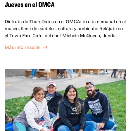
Jueves en el OMCA
Disfruta de ThursDates en el OMCA: tu cita semanal en el
museo, llena de cócteles, cultura y ambiente. Relájate en
el Town Fare Cafe, del chef Michele McQueen, donde
podrás disfrutar de bebidas y aperitivos con música de
Más información
fondo, o explora las galerías, que cobran vida por la noche
con una mezcla de actuaciones improvisadas, charlas,
sesiones de dibujo en directo y mucho más... ¡solo para
adultos!