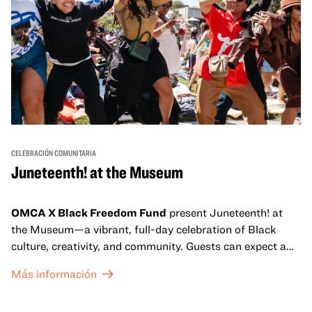
CELEBRACIÓN COMUNITARIA
Juneteenth! at the Museum
OMCA X Black Freedom Fund
present Juneteenth! at
the Museum—a vibrant, full-day celebration of Black
culture, creativity, and community. Guests can expect a
dynamic campus filled with live performances and DJ
Más información
sets from boundary-pushing artists, delicious offerings
from standout Bay Area Black chefs and food vendors,