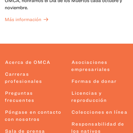
OMCA, honramos el Día de los Muertos cada octubre y
noviembre.
Más información
Acerca de OMCA
Asociaciones
empresariales
Carreras
profesionales
Formas de donar
Preguntas
Licencias y
frecuentes
reproducción
Póngase en contacto
Colecciones en línea
con nosotros
Responsabilidad de
Sala de prensa
los nativos