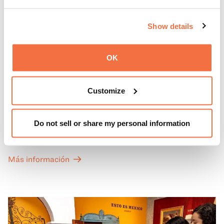
Show details
OK
PRIMEROS DOMINGOS
Primeros domingos
Customize
Todos los primeros domingos de mes, la entrada general
Do not sell or share my personal information
a las Galerías de Arte, Historia y Ciencias Naturales de
California del OMCA es gratuita y las entradas para las
exposiciones especiales de nuestro Gran Salón se ofrecen
Más información
a un precio reducido de 6 $.