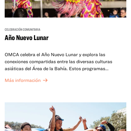
CELEBRACIÓN COMUNITARIA
Año Nuevo Lunar
OMCA celebra el Año Nuevo Lunar y explora las
conexiones compartidas entre las diversas culturas
asiáticas del Área de la Bahía. Estos programas
familiares incluirán ofertas virtuales y presenciales que
Más información
celebran y honran las tradiciones del Año Nuevo Lunar a
través de cuentos, actuaciones, actividades,
demostraciones de cocina y mucho más. La OMCA ofrece
un espacio para que nuestras comunidades AAPI se
reúnan y se eleven mutuamente con círculos de curación
tanto presenciales como virtuales.