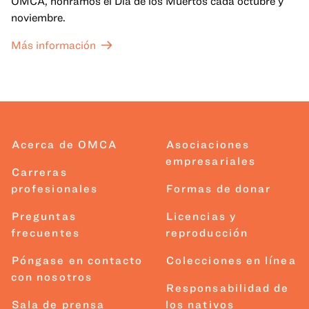
OMCA, honramos el Día de los Muertos cada octubre y
noviembre.
Más información
Acerca de OMCA
Asociaciones
empresariales
Carreras
profesionales
Formas de donar
Preguntas
Licencias y
frecuentes
reproducción
Póngase en contacto
Colecciones en línea
con nosotros
Responsabilidad de
Sala de prensa
los nativos