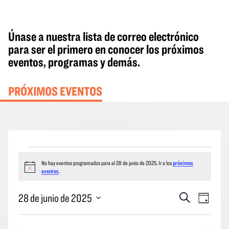
Únase a nuestra lista de correo electrónico
para ser el primero en conocer los próximos
eventos, programas y demás.
PRÓXIMOS EVENTOS
Eventos
No hay eventos programados para el 28 de junio de 2025. Ir a los
próximos
del
Aviso
eventos
.
28
de
Eventos
Naveg
28 de junio de 2025
Buscar
Día
en
junio
Búsqueda
por
Seleccione
de
y
las
la