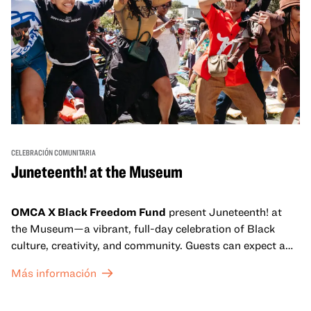
CELEBRACIÓN COMUNITARIA
Juneteenth! at the Museum
OMCA X Black Freedom Fund
present Juneteenth! at
the Museum—a vibrant, full-day celebration of Black
culture, creativity, and community. Guests can expect a
dynamic campus filled with live performances and DJ
Más información
sets from boundary-pushing artists, delicious offerings
from standout Bay Area Black chefs and food vendors,