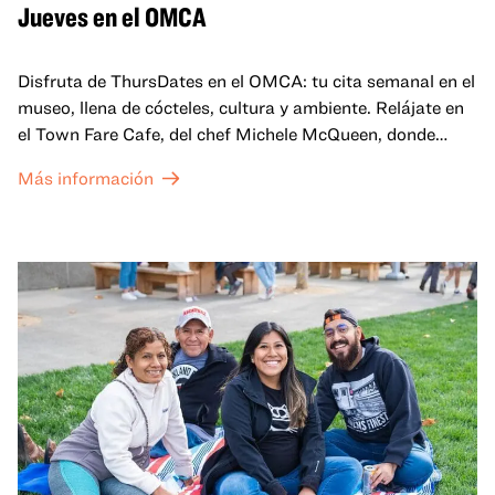
Jueves en el OMCA
Disfruta de ThursDates en el OMCA: tu cita semanal en el
museo, llena de cócteles, cultura y ambiente. Relájate en
el Town Fare Cafe, del chef Michele McQueen, donde
podrás disfrutar de bebidas y aperitivos con música de
Más información
fondo, o explora las galerías, que cobran vida por la noche
con una mezcla de actuaciones improvisadas, charlas,
sesiones de dibujo en directo y mucho más... ¡solo para
adultos!