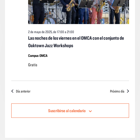
2025
event
2 de mayo de 2025, de 17:00
a
21:00
Las noches de los viernes en el OMCA con el conjunto de
Oaktown Jazz Workshops
Campus OMCA
Gratis
Día anterior
Próximo día
Suscribirse al calendario