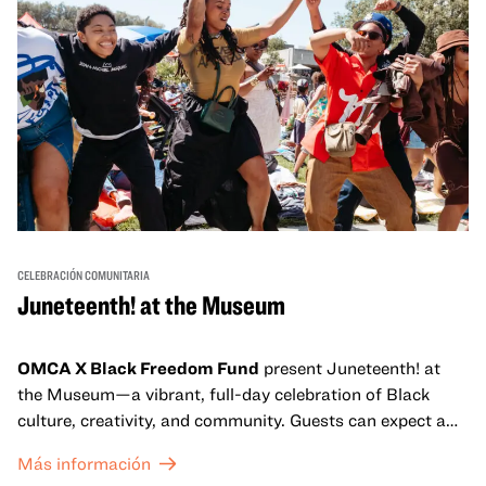
CELEBRACIÓN COMUNITARIA
Juneteenth! at the Museum
OMCA X Black Freedom Fund
present Juneteenth! at
the Museum—a vibrant, full-day celebration of Black
culture, creativity, and community. Guests can expect a
dynamic campus filled with live performances and DJ
Más información
sets from boundary-pushing artists, delicious offerings