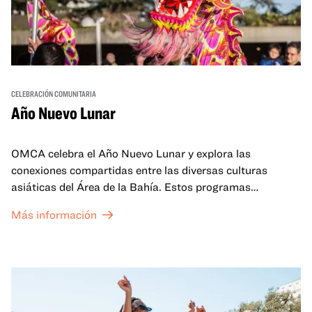
CELEBRACIÓN COMUNITARIA
Año Nuevo Lunar
OMCA celebra el Año Nuevo Lunar y explora las
conexiones compartidas entre las diversas culturas
asiáticas del Área de la Bahía. Estos programas
familiares incluirán ofertas virtuales y presenciales que
Más información
celebran y honran las tradiciones del Año Nuevo Lunar a
través de cuentos, actuaciones, actividades,
demostraciones de cocina y mucho más. La OMCA ofrece
un espacio para que nuestras comunidades AAPI se
reúnan y se eleven mutuamente con círculos de curación
tanto presenciales como virtuales.