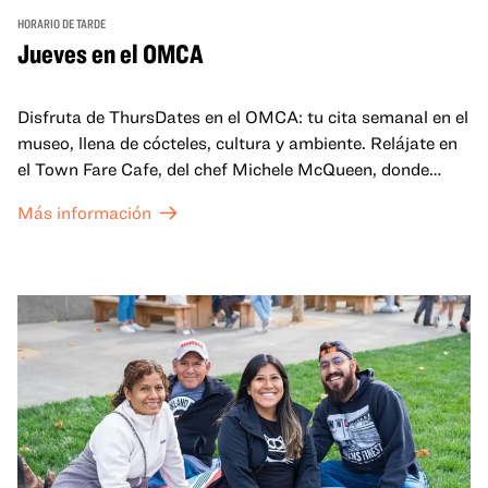
HORARIO DE TARDE
Jueves en el OMCA
Disfruta de ThursDates en el OMCA: tu cita semanal en el
museo, llena de cócteles, cultura y ambiente. Relájate en
el Town Fare Cafe, del chef Michele McQueen, donde
podrás disfrutar de bebidas y aperitivos con música de
Más información
fondo, o explora las galerías, que cobran vida por la noche
con una mezcla de actuaciones improvisadas, charlas,
sesiones de dibujo en directo y mucho más... ¡solo para
adultos!