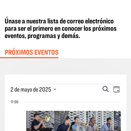
Únase a nuestra lista de correo electrónico
para ser el primero en conocer los próximos
eventos, programas y demás.
PRÓXIMOS EVENTOS
Eventos
Eventos
Naveg
2 de mayo de 2025
Buscar
Día
del
en
Búsqueda
por
Seleccione
2
17:00
y
las
la
de
vistas
vistas
fecha.
mayo
Navegació
de
de
los