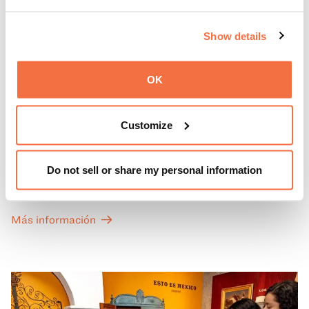
Show details
OK
PRIMEROS DOMINGOS
Primeros domingos
Customize
Todos los primeros domingos de mes, la entrada general
Do not sell or share my personal information
a las Galerías de Arte, Historia y Ciencias Naturales de
California del OMCA es gratuita y las entradas para las
exposiciones especiales de nuestro Gran Salón se ofrecen
Más información
a un precio reducido de 6 $.