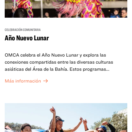
CELEBRACIÓN COMUNITARIA
Año Nuevo Lunar
OMCA celebra el Año Nuevo Lunar y explora las
conexiones compartidas entre las diversas culturas
asiáticas del Área de la Bahía. Estos programas
familiares incluirán ofertas virtuales y presenciales que
Más información
celebran y honran las tradiciones del Año Nuevo Lunar a
través de cuentos, actuaciones, actividades,
demostraciones de cocina y mucho más. La OMCA ofrece
un espacio para que nuestras comunidades AAPI se
reúnan y se eleven mutuamente con círculos de curación
tanto presenciales como virtuales.