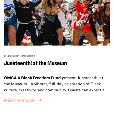
CELEBRACIÓN COMUNITARIA
Juneteenth! at the Museum
OMCA X Black Freedom Fund
present Juneteenth! at
the Museum—a vibrant, full-day celebration of Black
culture, creativity, and community. Guests can expect a
dynamic campus filled with live performances and DJ
Más información
sets from boundary-pushing artists, delicious offerings
from standout Bay Area Black chefs and food vendors,