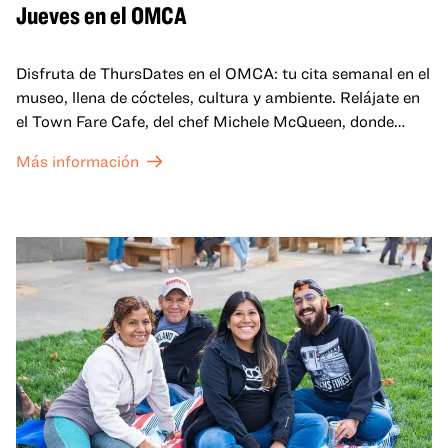
Jueves en el OMCA
Disfruta de ThursDates en el OMCA: tu cita semanal en el
museo, llena de cócteles, cultura y ambiente. Relájate en
el Town Fare Cafe, del chef Michele McQueen, donde
podrás disfrutar de bebidas y aperitivos con música de
Más información
fondo, o explora las galerías, que cobran vida por la noche
con una mezcla de actuaciones improvisadas, charlas,
sesiones de dibujo en directo y mucho más... ¡solo para
adultos!