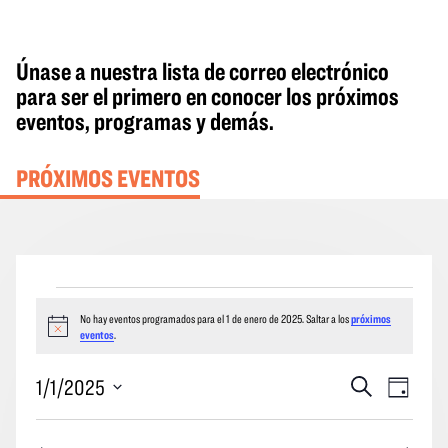
Únase a nuestra lista de correo electrónico
para ser el primero en conocer los próximos
eventos, programas y demás.
PRÓXIMOS EVENTOS
Eventos
No hay eventos programados para el 1 de enero de 2025. Saltar a los
próximos
del
Aviso
eventos
.
1
de
Eventos
Naveg
1/1/2025
Buscar
Día
en
enero
Búsqueda
por
Seleccione
de
y
las
la