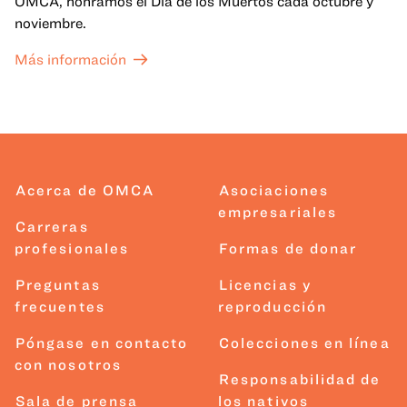
OMCA, honramos el Día de los Muertos cada octubre y
noviembre.
Más información
Acerca de OMCA
Asociaciones
empresariales
Carreras
profesionales
Formas de donar
Preguntas
Licencias y
frecuentes
reproducción
Póngase en contacto
Colecciones en línea
con nosotros
Responsabilidad de
Sala de prensa
los nativos