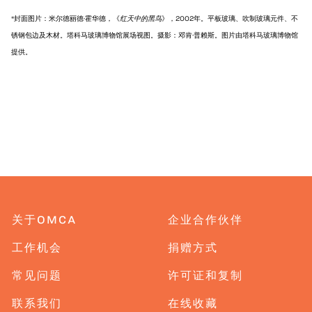
*封面图片：米尔德丽德·霍华德，《
红天中的黑鸟
》，2002年。平板玻璃、吹制玻璃元件、不
锈钢包边及木材。塔科马玻璃博物馆展场视图。摄影：邓肯·普赖斯。图片由塔科马玻璃博物馆
提供。
关于OMCA
企业合作伙伴
工作机会
捐赠方式
常见问题
许可证和复制
联系我们
在线收藏