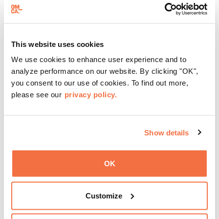
Can’t make the Member Preview Evening celebration?
Join us for our
Daytime Preview Hours
from 11–4 pm
This website uses cookies
and experience OMCA’s newest exhibition before it opens
to the public!
We use cookies to enhance user experience and to
analyze performance on our website. By clicking "OK",
you consent to our use of cookies. To find out more,
please see our
privacy policy.
添加到日历
返回到活动
Show details
OK
赞助商
Customize
展览《
米尔德丽德·霍华德：记忆的诗学》
的主要
赞助方为