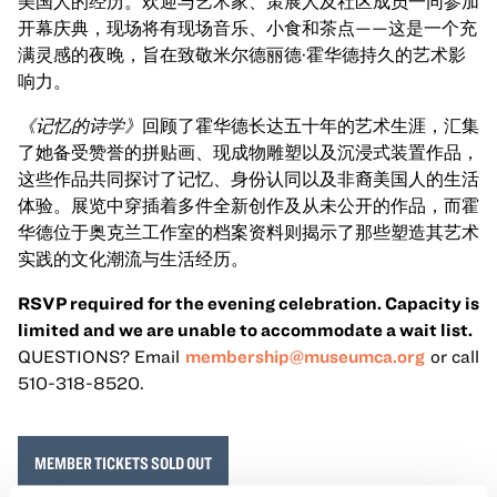
美国人的经历。欢迎与艺术家、策展人及社区成员一同参加
开幕庆典，现场将有现场音乐、小食和茶点——这是一个充
满灵感的夜晚，旨在致敬米尔德丽德·霍华德持久的艺术影
响力。
《记忆的诗学》
回顾了霍华德长达五十年的艺术生涯，汇集
了她备受赞誉的拼贴画、现成物雕塑以及沉浸式装置作品，
这些作品共同探讨了记忆、身份认同以及非裔美国人的生活
体验。展览中穿插着多件全新创作及从未公开的作品，而霍
华德位于奥克兰工作室的档案资料则揭示了那些塑造其艺术
实践的文化潮流与生活经历。
RSVP required for the evening celebration. Capacity is
limited and we are unable to accommodate a wait list.
QUESTIONS? Email
membership@museumca.org
or call
510-318-8520.
MEMBER TICKETS SOLD OUT