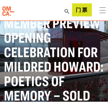
跳
到
加州奥克兰博物馆(OMCA)
门票
内
MEMBER PREVIEW
容
OPENING
CELEBRATION FOR
MILDRED HOWARD:
POETICS OF
MEMORY – SOLD