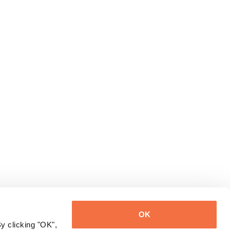
：记忆的
OK
y clicking "OK",