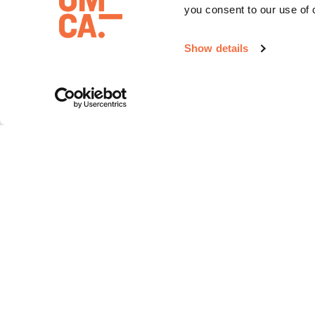
you consent to our use of 
诗学》
Show details