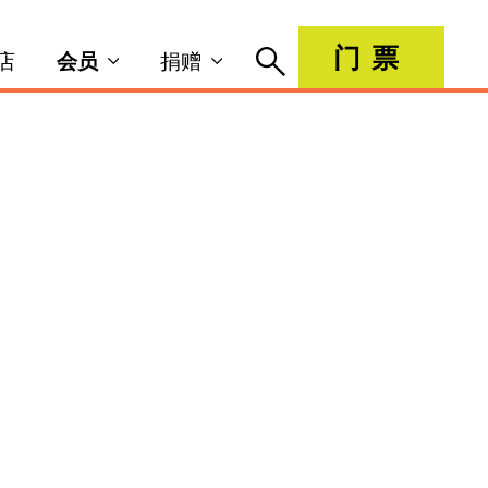
门票
店
会员
捐赠