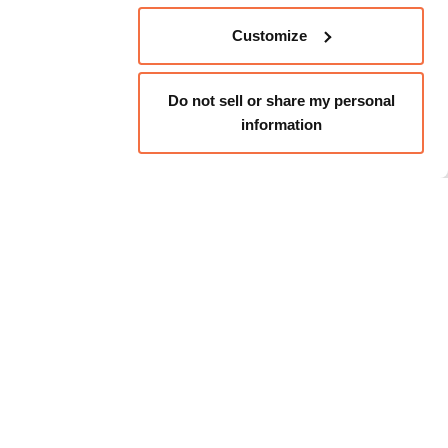
Customize
Do not sell or share my personal
information
中文 (简体)
00
–
下午4:00