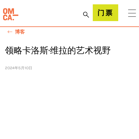
跳
到
加州奥克兰博物馆(OMCA)
门票
内
容
博客
领略卡洛斯·维拉的艺术视野
2024年5月10日