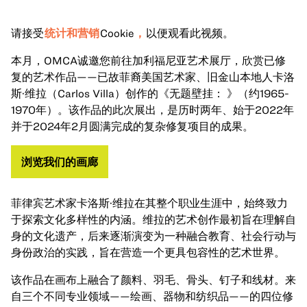
请接受
统计和营销
Cookie
，
以便观看此视频。
本月，OMCA诚邀您前往加利福尼亚艺术展厅，欣赏已修
复的艺术作品——已故菲裔美国艺术家、旧金山本地人卡洛
斯·维拉（Carlos Villa）创作的《无题壁挂：
》（约1965-
1970年）。该作品的此次展出，是历时两年、始于2022年
并于2024年2月圆满完成的复杂修复项目的成果。
浏览我们的画廊
菲律宾艺术家卡洛斯·维拉在其整个职业生涯中，始终致力
于探索文化多样性的内涵。维拉的艺术创作最初旨在理解自
身的文化遗产，后来逐渐演变为一种融合教育、社会行动与
身份政治的实践，旨在营造一个更具包容性的艺术世界。
该作品在画布上融合了颜料、羽毛、骨头、钉子和线材。来
自三个不同专业领域——绘画、器物和纺织品——的四位修