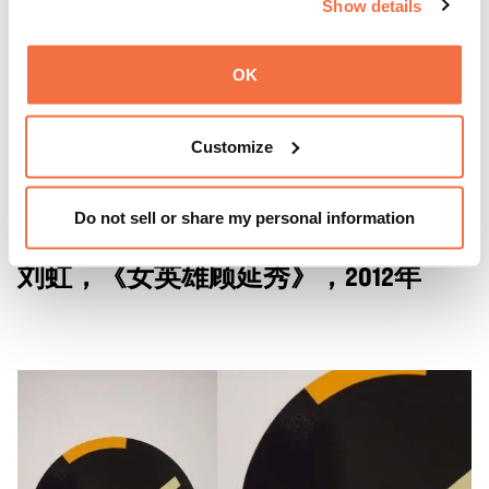
Show details
OK
Customize
Do not sell or share my personal information
刘虹，《女英雄顾延秀》，2012年