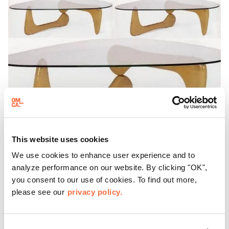
This website uses cookies
Isamu Noguchi, 咖啡桌, 1950年代初
We use cookies to enhance user experience and to
analyze performance on our website. By clicking "OK",
you consent to our use of cookies. To find out more,
please see our
privacy policy.