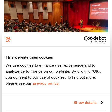
This website uses cookies
We use cookies to enhance user experience and to
analyze performance on our website. By clicking "OK",
TERCER DOMINGO
you consent to our use of cookies. To find out more,
Domingos destacados
please see our
privacy policy.
Cada tercer domingo, OMCA invita a los visitantes a
Spotlight Sundays,
una serie de conversaciones,
Show details
actuaciones y experiencias que muestran a visionarios