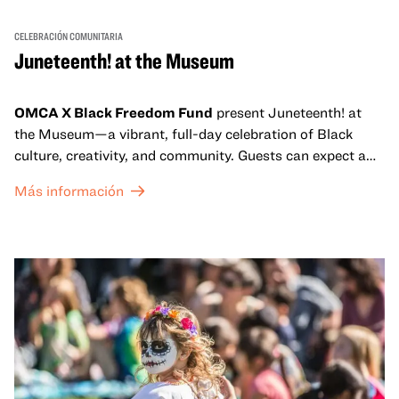
CELEBRACIÓN COMUNITARIA
Juneteenth! at the Museum
OMCA X Black Freedom Fund
present Juneteenth! at
the Museum—a vibrant, full-day celebration of Black
culture, creativity, and community. Guests can expect a
dynamic campus filled with live performances and DJ
Más información
sets from boundary-pushing artists, delicious offerings
from standout Bay Area Black chefs and food vendors,
and hands-on activities that invite visitors of all ages to
move, make, and connect in celebration of Black culture.