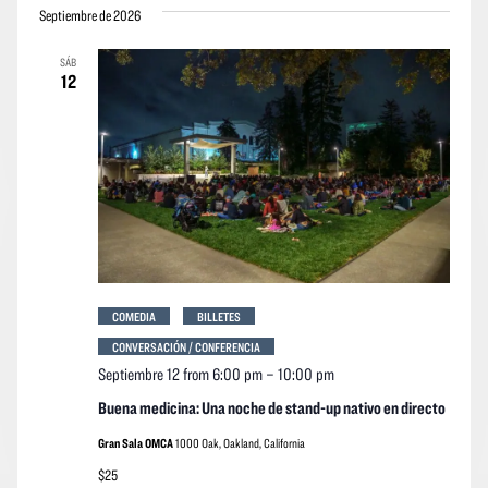
Septiembre de 2026
SÁB
12
COMEDIA
BILLETES
CONVERSACIÓN / CONFERENCIA
Septiembre 12 from 6:00 pm
–
10:00 pm
Buena medicina: Una noche de stand-up nativo en directo
Gran Sala OMCA
1000 Oak, Oakland, California
$25