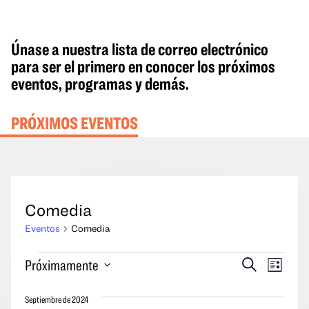
Únase a nuestra lista de correo electrónico
para ser el primero en conocer los próximos
eventos, programas y demás.
PRÓXIMOS EVENTOS
Comedia
Eventos
Comedia
Eventos
Eventos
Naveg
Próximamente
Buscar
Lista
en
Búsqueda
por
Seleccione
y
las
Septiembre de 2024
la