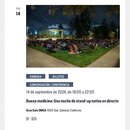
vistas
vistas
fecha.
SÁB
Navegació
de
14
los
event
COMEDIA
BILLETES
CONVERSACIÓN / CONFERENCIA
14 de septiembre de 2024, de 18:00
a
22:00
Buena medicina: Una noche de stand-up nativo en directo
Gran Sala OMCA
1000 Oak, Oakland, California
$1 - $25