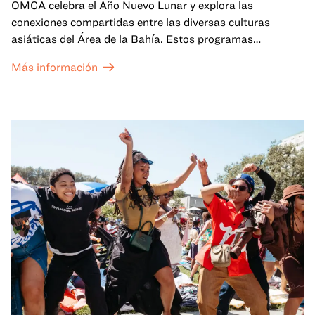
OMCA celebra el Año Nuevo Lunar y explora las
conexiones compartidas entre las diversas culturas
asiáticas del Área de la Bahía. Estos programas
familiares incluirán ofertas virtuales y presenciales que
Más información
celebran y honran las tradiciones del Año Nuevo Lunar a
través de cuentos, actuaciones, actividades,
demostraciones de cocina y mucho más. La OMCA ofrece
un espacio para que nuestras comunidades AAPI se
reúnan y se eleven mutuamente con círculos de curación
tanto presenciales como virtuales.